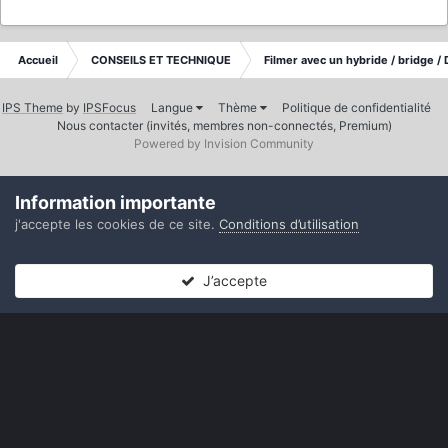
Accueil
CONSEILS ET TECHNIQUE
Filmer avec un hybride / bridge /
IPS Theme
by
IPSFocus
Langue
Thème
Politique de confidentialité
Nous contacter (invités, membres non-connectés, Premium)
Powered by Invision Community
Information importante
j'accepte les cookies de ce site.
Conditions d’utilisation
J’accepte
Forums
Non lues
Connexion
S’inscrire
Plus