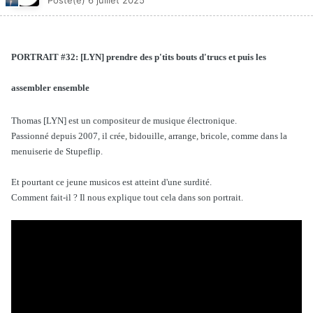
Posté(e)
6 juillet 2025
PORTRAIT #32: [LYN] prendre des p'tits bouts d'trucs et puis les
assembler ensemble
Thomas [LYN] est un compositeur de musique électronique.
Passionné depuis 2007, il crée, bidouille, arrange, bricole, comme dans la
menuiserie de Stupeflip.
Et pourtant ce jeune musicos est atteint d'une surdité.
Comment fait-il ? Il nous explique tout cela dans son portrait.