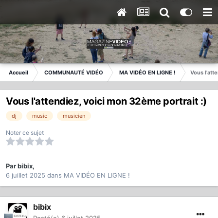
Accueil
COMMUNAUTÉ VIDÉO
MA VIDÉO EN LIGNE !
Vous l'att
Vous l'attendiez, voici mon 32ème portrait :)
dj
music
musicien
Noter ce sujet
Par
bibix
,
6 juillet 2025
dans
MA VIDÉO EN LIGNE !
bibix