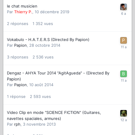
le chat musicien
Par
Thierry P.
,
10 décembre 2019
2
réponses
1 352
vues
Vokabulo - H.A.T.E.R.S (Directed By Papion)
Par
Papion
,
28 octobre 2014
3
réponses
2 536
vues
Dengaz - AHYA Tour 2014 "AgitAgueda" - (Directed By
Papion)
Par
Papion
,
10 août 2014
1
réponse
2 593
vues
Video Clip en mode "SCIENCE FICTION" (Guitares,
navettes spaciales, armures)
Par
rph
,
3 novembre 2013