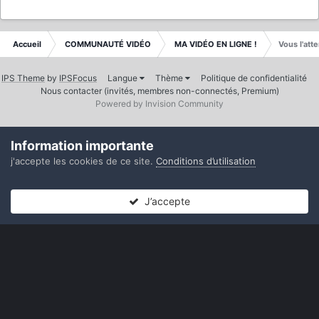
Accueil
COMMUNAUTÉ VIDÉO
MA VIDÉO EN LIGNE !
Vous l'att
IPS Theme
by
IPSFocus
Langue
Thème
Politique de confidentialité
Nous contacter (invités, membres non-connectés, Premium)
Powered by Invision Community
Information importante
j'accepte les cookies de ce site.
Conditions d’utilisation
J’accepte
Forums
Non lues
Connexion
S’inscrire
Plus