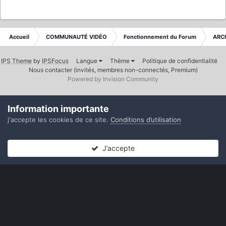
Accueil
COMMUNAUTÉ VIDÉO
Fonctionnement du Forum
ARC
IPS Theme
by
IPSFocus
Langue
Thème
Politique de confidentialité
Nous contacter (invités, membres non-connectés, Premium)
Powered by Invision Community
Information importante
j'accepte les cookies de ce site.
Conditions d’utilisation
J’accepte
Forums
Non lues
Connexion
S’inscrire
Plus