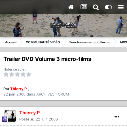
Accueil
COMMUNAUTÉ VIDÉO
Fonctionnement du Forum
ARC
Trailer DVD Volume 3 micro-films
Noter ce sujet
Par
Thierry P.
,
22 juin 2006
dans
ARCHIVES FORUM
Thierry P.
Posté(e)
22 juin 2006