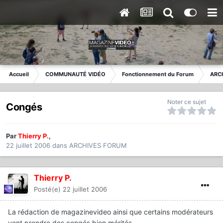
Accueil
COMMUNAUTÉ VIDÉO
Fonctionnement du Forum
ARC
Noter ce sujet
Congés
Par
Thierry P.
,
22 juillet 2006
dans
ARCHIVES FORUM
Thierry P.
Posté(e)
22 juillet 2006
La rédaction de magazinevideo ainsi que certains modérateurs
vont prendre des congés bien mérités...