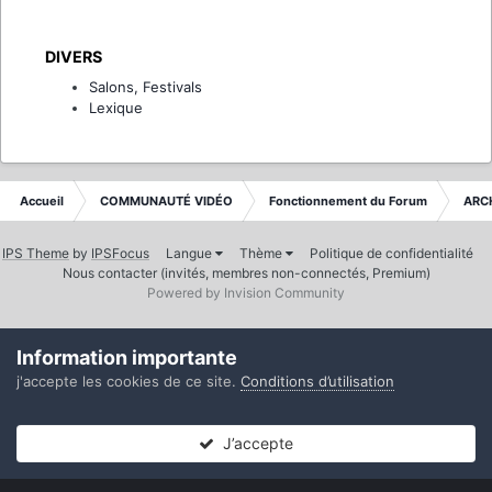
DIVERS
Salons, Festivals
Lexique
Accueil
COMMUNAUTÉ VIDÉO
Fonctionnement du Forum
ARC
IPS Theme
by
IPSFocus
Langue
Thème
Politique de confidentialité
Nous contacter (invités, membres non-connectés, Premium)
Powered by Invision Community
Information importante
j'accepte les cookies de ce site.
Conditions d’utilisation
J’accepte
Forums
Non lues
Connexion
S’inscrire
Plus