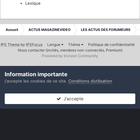
Lexique
Accueil
ACTUS MAGAZINEVIDEO
LES ACTUS DES FORUMEURS
IPS Theme
by
IPSFocus
Langue
Thème
Politique de confidentialité
Nous contacter (invités, membres non-connectés, Premium)
Powered by Invision Community
Information importante
j'accepte les cookies de ce site.
Conditions d’utilisation
J’accepte
Forums
Non lues
Connexion
S’inscrire
Plus