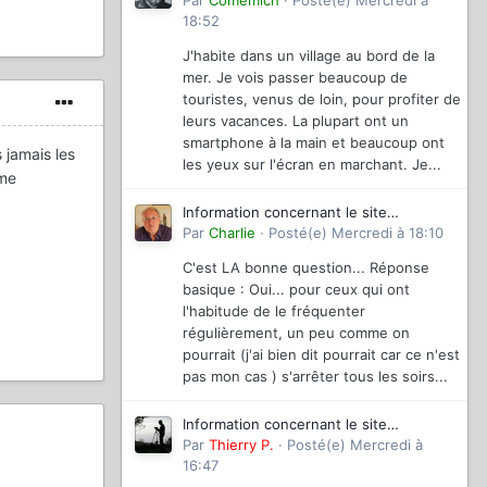
magazinevideo
Par
Comemich
·
Posté(e)
Mercredi à
18:52
J'habite dans un village au bord de la
mer. Je vois passer beaucoup de
touristes, venus de loin, pour profiter de
leurs vacances. La plupart ont un
smartphone à la main et beaucoup ont
 jamais les
les yeux sur l'écran en marchant. Je...
eme
Information concernant le site
magazinevideo
Par
Charlie
·
Posté(e)
Mercredi à 18:10
C'est LA bonne question... Réponse
basique : Oui... pour ceux qui ont
l'habitude de le fréquenter
régulièrement, un peu comme on
pourrait (j'ai bien dit pourrait car ce n'est
pas mon cas ) s'arrêter tous les soirs...
Information concernant le site
magazinevideo
Par
Thierry P.
·
Posté(e)
Mercredi à
16:47