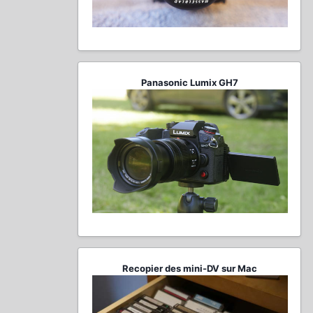
Panasonic Lumix GH7
Recopier des mini-DV sur Mac