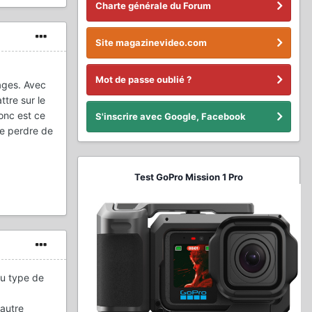
Charte générale du Forum
Site magazinevideo.com
Mot de passe oublié ?
ages. Avec
tre sur le
onc est ce
S'inscrire avec Google, Facebook
je perdre de
Test GoPro Mission 1 Pro
du type de
 autre