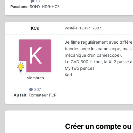
18
Passions:
SONY HDR-HC5
KCd
Posté(e)
18 avril 2007
Je filme réguliérement avec différ
bandes avec les camescope, mais
mécanique d'un camescope).
Le GVD 300 lit tout, la XL2 passe 
My two pences.
Kcd
Membres
307
Au fait:
Formateur FCP
Créer un compte ou