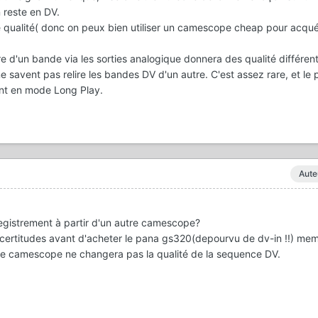
n reste en DV.
 qualité( donc on peux bien utiliser un camescope cheap pour acquér
re d'un bande via les sorties analogique donnera des qualité différen
e savent pas relire les bandes DV d'un autre. C'est assez rare, et l
ent en mode Long Play.
Aute
nregistrement à partir d'un autre camescope?
s certitudes avant d'acheter le pana gs320(depourvu de dv-in !!) meme
ue le camescope ne changera pas la qualité de la sequence DV.