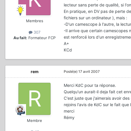
lecteur sans perte de qualité, si l'o
En pratique, en DV pas de perte de
fichiers sur un ordinateur ), mais :
Membres
-D'un camescope à l'autre, la lectu
-Il arrive que certain camescopes n
307
est renforcé lors d'un enregistrem
Au fait:
Formateur FCP
A+
KCd
rem
Posté(e)
17 avril 2007
Merci KdC pour ta réponse.
Quelqu'un aurait-il deja fait cet e
C'est juste que j'aimerais avoir de
rejoins l'avis de KdC sur le fait q
merci
Rémy
Membre