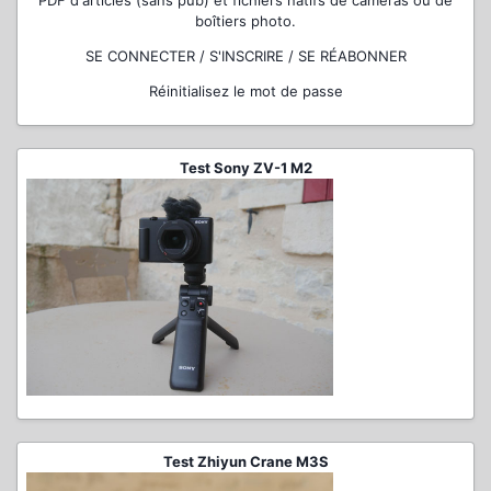
PDF d'articles (sans pub) et fichiers natifs de caméras ou de
boîtiers photo.
SE CONNECTER / S'INSCRIRE / SE RÉABONNER
Réinitialisez le mot de passe
Test Sony ZV-1 M2
Test Zhiyun Crane M3S