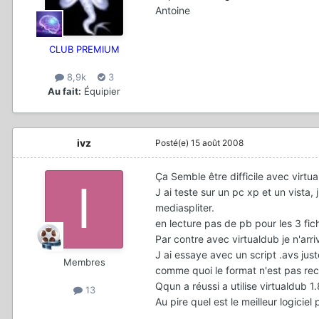
Antoine
CLUB PREMIUM
8,9k
3
Au fait:
Équipier
ivz
Posté(e)
15 août 2008
Ça Semble être difficile avec virtu
J ai teste sur un pc xp et un vista, 
mediaspliter.
en lecture pas de pb pour les 3 fic
Par contre avec virtualdub je n'arri
J ai essaye avec un script .avs jus
Membres
comme quoi le format n'est pas re
Qqun a réussi a utilise virtualdub 
13
Au pire quel est le meilleur logicie