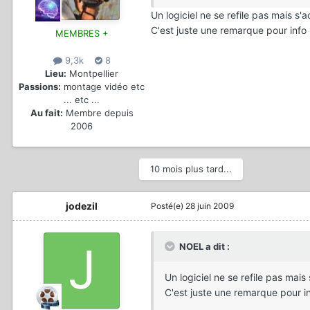
Un logiciel ne se refile pas mais s'
C'est juste une remarque pour info !
MEMBRES +
9,3k
8
Lieu:
Montpellier
Passions:
montage vidéo etc
... etc ...
Au fait:
Membre depuis
2006
10 mois plus tard...
jodezil
Posté(e)
28 juin 2009
NOEL a dit :
Un logiciel ne se refile pas mais
C'est juste une remarque pour inf