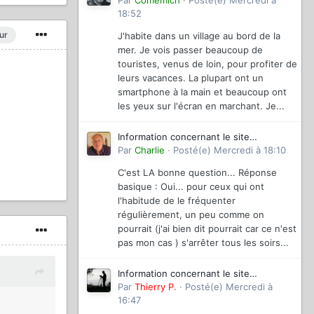
magazinevideo
Par
Comemich
·
Posté(e)
Mercredi à
18:52
ur
J'habite dans un village au bord de la
mer. Je vois passer beaucoup de
touristes, venus de loin, pour profiter de
leurs vacances. La plupart ont un
smartphone à la main et beaucoup ont
les yeux sur l'écran en marchant. Je...
Information concernant le site
magazinevideo
Par
Charlie
·
Posté(e)
Mercredi à 18:10
C'est LA bonne question... Réponse
basique : Oui... pour ceux qui ont
l'habitude de le fréquenter
régulièrement, un peu comme on
pourrait (j'ai bien dit pourrait car ce n'est
pas mon cas ) s'arrêter tous les soirs...
Information concernant le site
magazinevideo
Par
Thierry P.
·
Posté(e)
Mercredi à
16:47