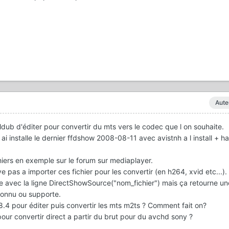
Aute
aldub d'éditer pour convertir du mts vers le codec que l on souhaite.
j ai installe le dernier ffdshow 2008-08-11 avec avistnh a l install + ha
hiers en exemple sur le forum sur mediaplayer.
ve pas a importer ces fichier pour les convertir (en h264, xvid etc...).
te avec la ligne DirectShowSource("nom_fichier") mais ça retourne un
connu ou supporte.
1.8.4 pour éditer puis convertir les mts m2ts ? Comment fait on?
l pour convertir direct a partir du brut pour du avchd sony ?