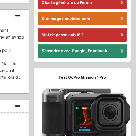
Charte générale du Forum
Site magazinevideo.com
ment
Mot de passe oublié ?
ony en avhcd
 pour l
S'inscrire avec Google, Facebook
'était du
ce qu il
nte lors du
Test GoPro Mission 1 Pro