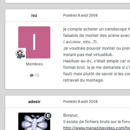
ivz
Posté(e)
8 août 2008
je compte acheter un caméscope hd
faisable de monter des scène avec
( avi,mov, mts...?).
Je voudrais pouvoir monter ou prend
instant pas mal virtualdub.
Habituer au dv, c'était simple car
Membres
format brut. la je me demande si c'e
faut) mais plutôt de savoir si les 
13
retravail du montage.
adesir
Posté(e)
8 août 2008
Bonjour,
Il existe de fichiers bruts sur le fo
http://www.magazinevideo.com/f