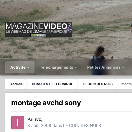
Activité
Téléchargements
Petites Annonces
Accueil
CONSEILS ET TECHNIQUE
LE COIN DES NULS
monta
montage avchd sony
Par
ivz
,
8 août 2008
dans
LE COIN DES NULS