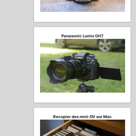
Panasonic Lumix GH7
Recopier des mini-DV sur Mac