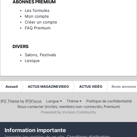
ABONNÉS PREMIUM
Les formules
Mon compte
Créer un compte
FAQ Premium
DIVERS
Salons, Festivals
Lexique
Accueil
ACTUS MAGAZINEVIDEO
ACTUS VIDÉO
Roxio annonce
IPS Theme
by
IPSFocus
Langue
Thème
Politique de confidentialité
Nous contacter (invités, membres non-connectés, Premium)
Powered by Invision Community
Information importante
j'accepte les cookies de ce site.
Conditions d’utilisation