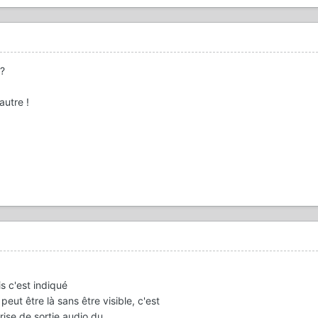
 ?
'autre !
is c'est indiqué
peut être là sans être visible, c'est
prise de sortie audio du