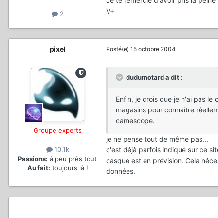
Je te remercie d'avoir pris la pein
V+
2
pixel
Posté(e)
15 octobre 2004
dudumotard a dit :
Enfin, je crois que je n'ai pas le c
magasins pour connaitre réellem
camescope.
Groupe experts
je ne pense tout de même pas...
c'est déjà parfois indiqué sur ce sit
10,1k
Passions:
à peu près tout
casque est en prévision. Cela néces
Au fait:
toujours là !
données.