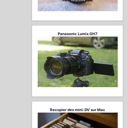
Panasonic Lumix GH7
Recopier des mini-DV sur Mac