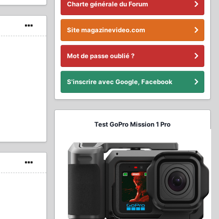
Charte générale du Forum
Site magazinevideo.com
Mot de passe oublié ?
S'inscrire avec Google, Facebook
Test GoPro Mission 1 Pro