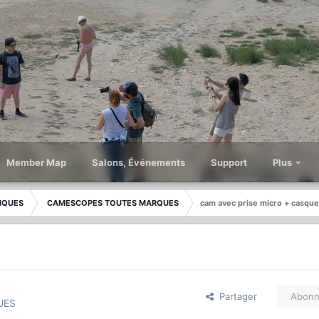
Member Map
Salons, Événements
Support
Plus
IQUES
CAMESCOPES TOUTES MARQUES
cam avec prise micro + casque
Partager
Abonn
UES