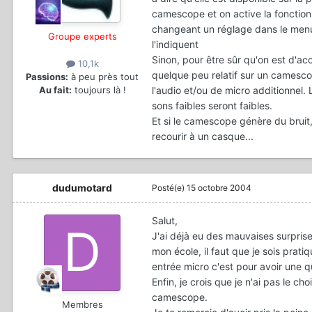
camescope et on active la fonctio
changeant un réglage dans le menu
Groupe experts
l'indiquent
Sinon, pour être sûr qu'on est d'ac
10,1k
quelque peu relatif sur un camesc
Passions:
à peu près tout
l'audio et/ou de micro additionnel. L
Au fait:
toujours là !
sons faibles seront faibles.
Et si le camescope génère du bruit,
recourir à un casque...
dudumotard
Posté(e)
15 octobre 2004
Salut,
J'ai déjà eu des mauvaises surpris
mon école, il faut que je sois prati
entrée micro c'est pour avoir une q
Enfin, je crois que je n'ai pas le ch
camescope.
Membres