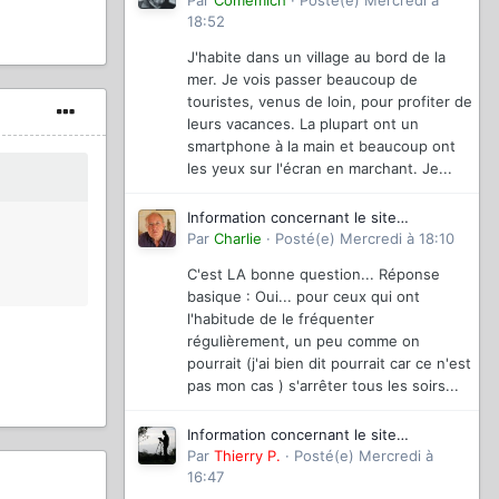
magazinevideo
Par
Comemich
·
Posté(e)
Mercredi à
18:52
J'habite dans un village au bord de la
mer. Je vois passer beaucoup de
touristes, venus de loin, pour profiter de
leurs vacances. La plupart ont un
smartphone à la main et beaucoup ont
les yeux sur l'écran en marchant. Je...
Information concernant le site
magazinevideo
Par
Charlie
·
Posté(e)
Mercredi à 18:10
C'est LA bonne question... Réponse
basique : Oui... pour ceux qui ont
l'habitude de le fréquenter
régulièrement, un peu comme on
pourrait (j'ai bien dit pourrait car ce n'est
pas mon cas ) s'arrêter tous les soirs...
Information concernant le site
magazinevideo
Par
Thierry P.
·
Posté(e)
Mercredi à
16:47