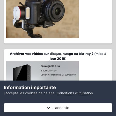
Archiver vos vidéos sur disque, nuage ou blu-ray ? (mise à
jour 2019)
Information importante
j'accepte les cookies de ce site.
Conditions d’utilisation
J’accepte
Forums
Non lues
Connexion
S’inscrire
Plus