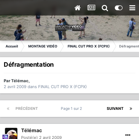
Accueil
MONTAGE VIDÉO
FINAL CUT PRO X (FCPX)
Défragment
Défragmentation
Par
Télémac
,
2 avril 2009
dans
FINAL CUT PRO X (FCPX)
PRÉCÉDENT
Page 1 sur 2
SUIVANT
Télémac
Posté(e)
2 avril 2009