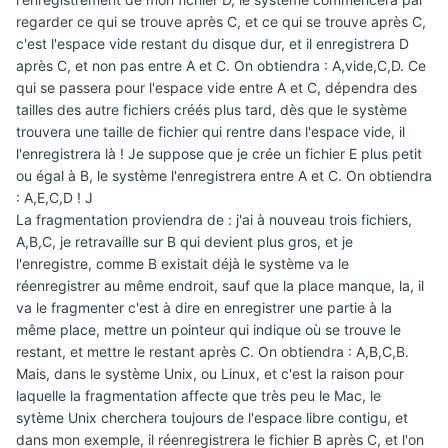
regarder ce qui se trouve après C, et ce qui se trouve après C,
c'est l'espace vide restant du disque dur, et il enregistrera D
après C, et non pas entre A et C. On obtiendra : A,vide,C,D. Ce
qui se passera pour l'espace vide entre A et C, dépendra des
tailles des autre fichiers créés plus tard, dès que le système
trouvera une taille de fichier qui rentre dans l'espace vide, il
l'enregistrera là ! Je suppose que je crée un fichier E plus petit
ou égal à B, le système l'enregistrera entre A et C. On obtiendra
: A,E,C,D ! J
La fragmentation proviendra de : j'ai à nouveau trois fichiers,
A,B,C, je retravaille sur B qui devient plus gros, et je
l'enregistre, comme B existait déjà le système va le
réenregistrer au même endroit, sauf que la place manque, la, il
va le fragmenter c'est à dire en enregistrer une partie à la
même place, mettre un pointeur qui indique où se trouve le
restant, et mettre le restant après C. On obtiendra : A,B,C,B.
Mais, dans le système Unix, ou Linux, et c'est la raison pour
laquelle la fragmentation affecte que très peu le Mac, le
sytème Unix cherchera toujours de l'espace libre contigu, et
dans mon exemple, il réenregistrera le fichier B après C, et l'on