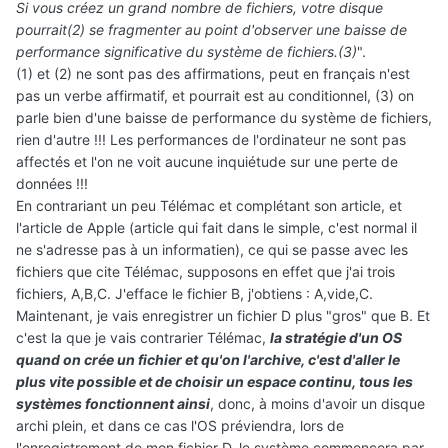
Si vous créez un grand nombre de fichiers, votre disque
pourrait(2) se fragmenter au point d'observer une baisse de
performance significative du système de fichiers.(3)
".
(1) et (2) ne sont pas des affirmations, peut en français n'est
pas un verbe affirmatif, et pourrait est au conditionnel, (3) on
parle bien d'une baisse de performance du système de fichiers,
rien d'autre !!! Les performances de l'ordinateur ne sont pas
affectés et l'on ne voit aucune inquiétude sur une perte de
données !!!
En contrariant un peu Télémac et complétant son article, et
l'article de Apple (article qui fait dans le simple, c'est normal il
ne s'adresse pas à un informatien), ce qui se passe avec les
fichiers que cite Télémac, supposons en effet que j'ai trois
fichiers, A,B,C. J'efface le fichier B, j'obtiens : A,vide,C.
Maintenant, je vais enregistrer un fichier D plus "gros" que B. Et
c'est la que je vais contrarier Télémac,
la stratégie d'un OS
quand on crée un fichier et qu'on l'archive, c'est d'aller le
plus vite possible et de choisir un espace continu, tous les
systèmes fonctionnent ainsi
, donc, à moins d'avoir un disque
archi plein, et dans ce cas l'OS préviendra, lors de
l'enregistrement de mon fichier D, le système commencera par