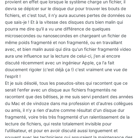
provient en effet que lorsque le système charge un fichier, il
devra se déplcer sur le disque dur pour trouver les bouts de
fichiers, et c'est tout, il n'y aura aucunes pertes de données ou
que sais-je ! Et à la vitesse des disques durs bien malin qui
pourra me dire qu'il a vu une différence de quelques
microsecondes ou nanosecondes en chargeant un fichier de
même poids fragmenté et non fragmenté, ou en travaillant
avec, et bien malin aussi qui dira qu'un fichier fragmenté video
aura une influence sur la lecture de celui-ci, j'en ai encore
discuté récemment avec un ingénieur Apple, ça l'a fait
doucement rigoler (c'est déjà ça !) c'est vraiment une vue de
l'esprit !
Et je suis désolé, tous les pseudos-sites qui racontent que ce
serait l'enfer avec un disque aux fichiers fragmentés ne
racontent que des bêtises, je me suis servi pendant des années
du Mac et de vindoze dans ma profession et d'autres collègues
ou amis, il n'y a rien d'autre comme résultat d'un disque dur
fragmenté, voire très très fragmenté d'un ralentissement de la
lecture de fichiers, qui reste totalement invisible pour
l'utilisateur, et pour en avoir discuté aussi longuement et
souvent avec les techniciens qui assuraient la maintenance des