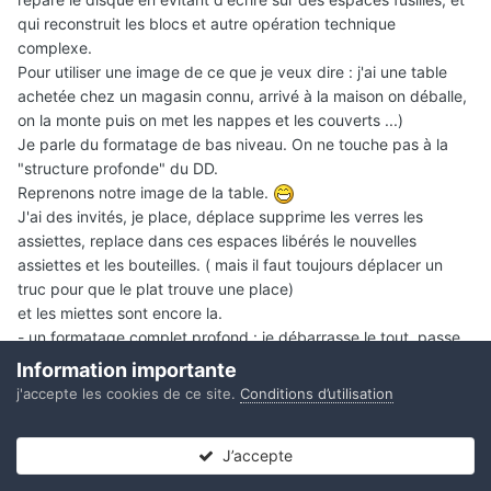
qui reconstruit les blocs et autre opération technique
complexe.
Pour utiliser une image de ce que je veux dire : j'ai une table
achetée chez un magasin connu, arrivé à la maison on déballe,
on la monte puis on met les nappes et les couverts ...)
Je parle du formatage de bas niveau. On ne touche pas à la
"structure profonde" du DD.
Reprenons notre image de la table.
J'ai des invités, je place, déplace supprime les verres les
assiettes, replace dans ces espaces libérés le nouvelles
assiettes et les bouteilles. ( mais il faut toujours déplacer un
truc pour que le plat trouve une place)
et les miettes sont encore la.
- un formatage complet profond : je débarrasse le tout, passe
le chiffon démonte la table et la remonte.
Information importante
-mon formatage de bas niveau c'est : conserver la table,
j'accepte les cookies de ce site.
Conditions d’utilisation
débarrasser les couverts et passer un coup d'éponge :lol: ( j'ai
un bel espace libre et propre pour mes futures convives et ne
J’accepte
les oblige pas à manger entre les miettes)
Forums
Non lues
Connexion
S’inscrire
Plus