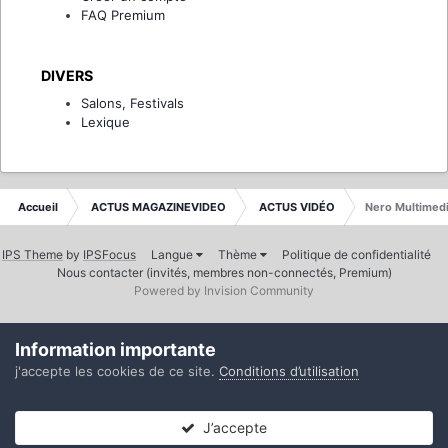
FAQ Premium
DIVERS
Salons, Festivals
Lexique
Accueil
ACTUS MAGAZINEVIDEO
ACTUS VIDÉO
Nero Multimedi
IPS Theme
by
IPSFocus
Langue
Thème
Politique de confidentialité
Nous contacter (invités, membres non-connectés, Premium)
Powered by Invision Community
Information importante
j'accepte les cookies de ce site.
Conditions d’utilisation
J’accepte
Forums
Non lues
Connexion
S’inscrire
Plus