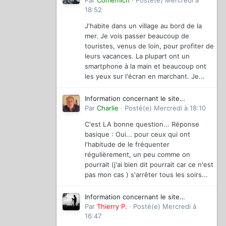
magazinevideo
Par
Comemich
·
Posté(e)
Mercredi à
18:52
J'habite dans un village au bord de la
mer. Je vois passer beaucoup de
touristes, venus de loin, pour profiter de
leurs vacances. La plupart ont un
smartphone à la main et beaucoup ont
les yeux sur l'écran en marchant. Je...
Information concernant le site
magazinevideo
Par
Charlie
·
Posté(e)
Mercredi à 18:10
C'est LA bonne question... Réponse
basique : Oui... pour ceux qui ont
l'habitude de le fréquenter
régulièrement, un peu comme on
pourrait (j'ai bien dit pourrait car ce n'est
pas mon cas ) s'arrêter tous les soirs...
Information concernant le site
magazinevideo
Par
Thierry P.
·
Posté(e)
Mercredi à
16:47