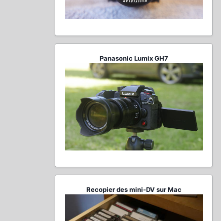
Panasonic Lumix GH7
Recopier des mini-DV sur Mac