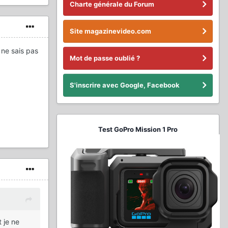
Charte générale du Forum
Site magazinevideo.com
 ne sais pas
Mot de passe oublié ?
S'inscrire avec Google, Facebook
Test GoPro Mission 1 Pro
 je ne