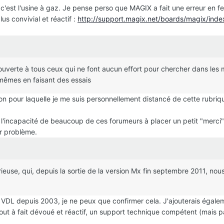
c'est l'usine à gaz. Je pense perso que MAGIX a fait une erreur en f
us convivial et réactif :
http://support.magix.net/boards/magix/ind
te ouverte à tous ceux qui ne font aucun effort pour chercher dans les
mêmes en faisant des essais
son pour laquelle je me suis personnellement distancé de cette rubriq
 l'incapacité de beaucoup de ces forumeurs à placer un petit "merci"
r problème.
érieuse, qui, depuis la sortie de la version Mx fin septembre 2011, no
de VDL depuis 2003, je ne peux que confirmer cela. J'ajouterais égaleme
out à fait dévoué et réactif, un support technique compétent (mais p