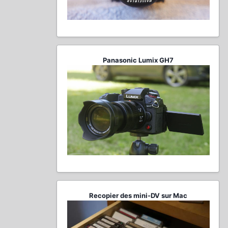
Panasonic Lumix GH7
Recopier des mini-DV sur Mac