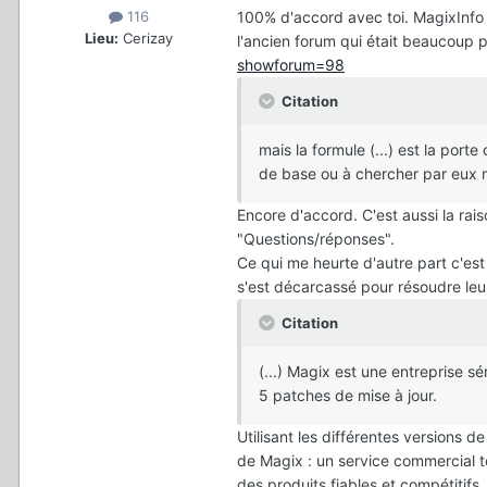
100% d'accord avec toi. MagixInfo 
116
Lieu:
Cerizay
l'ancien forum qui était beaucoup pl
showforum=98
Citation
mais la formule (...) est la por
de base ou à chercher par eux 
Encore d'accord. C'est aussi la rai
"Questions/réponses".
Ce qui me heurte d'autre part c'est
s'est décarcassé pour résoudre leu
Citation
(...) Magix est une entreprise s
5 patches de mise à jour.
Utilisant les différentes versions 
de Magix : un service commercial t
des produits fiables et compétitifs.