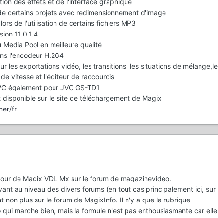
tion des effets et de l'interface graphique
u de certains projets avec redimensionnement d'image
 lors de l'utilisation de certains fichiers MP3
sion 11.0.1.4
Media Pool en meilleure qualité
ns l'encodeur H.264
 les exportations vidéo, les transitions, les situations de mélange,le
de vitesse et l'éditeur de raccourcis
 MVC également pour JVC GS-TD1
t disponible sur le site de téléchargement de Magix
er/fr
à jour de Magix VDL Mx sur le forum de magazinevideo.
vivant au niveau des divers forums (en tout cas principalement ici, sur
t non plus sur le forum de MagixInfo. Il n'y a que la rubrique
qui marche bien, mais la formule n'est pas enthousiasmante car elle 