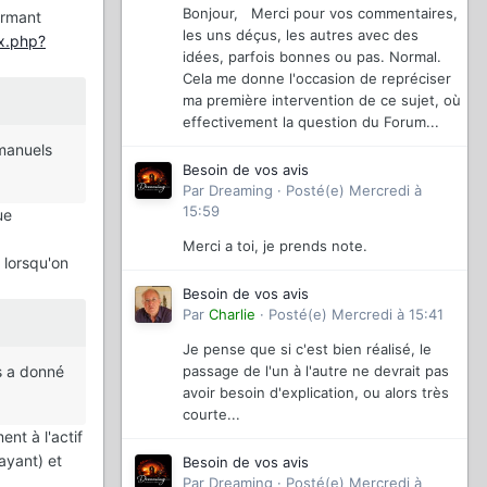
Bonjour, Merci pour vos commentaires,
ermant
les uns déçus, les autres avec des
ex.php?
idées, parfois bonnes ou pas. Normal.
Cela me donne l'occasion de repréciser
ma première intervention de ce sujet, où
effectivement la question du Forum...
 manuels
Besoin de vos avis
Par
Dreaming
·
Posté(e)
Mercredi à
15:59
ue
Merci a toi, je prends note.
 lorsqu'on
Besoin de vos avis
Par
Charlie
·
Posté(e)
Mercredi à 15:41
Je pense que si c'est bien réalisé, le
passage de l'un à l'autre ne devrait pas
us a donné
avoir besoin d'explication, ou alors très
courte...
nt à l'actif
ayant) et
Besoin de vos avis
Par
Dreaming
·
Posté(e)
Mercredi à