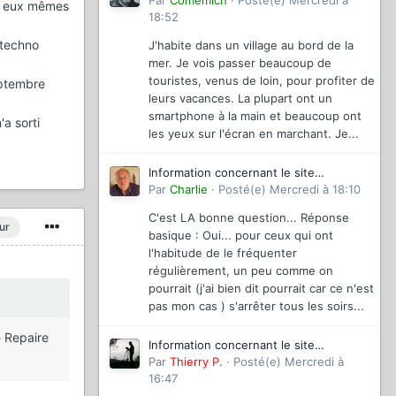
magazinevideo
Par
Comemich
·
Posté(e)
Mercredi à
ar eux mêmes
18:52
 techno
J'habite dans un village au bord de la
mer. Je vois passer beaucoup de
touristes, venus de loin, pour profiter de
eptembre
leurs vacances. La plupart ont un
smartphone à la main et beaucoup ont
'a sorti
les yeux sur l'écran en marchant. Je...
Information concernant le site
magazinevideo
Par
Charlie
·
Posté(e)
Mercredi à 18:10
C'est LA bonne question... Réponse
ur
basique : Oui... pour ceux qui ont
l'habitude de le fréquenter
régulièrement, un peu comme on
pourrait (j'ai bien dit pourrait car ce n'est
pas mon cas ) s'arrêter tous les soirs...
e Repaire
Information concernant le site
magazinevideo
Par
Thierry P.
·
Posté(e)
Mercredi à
16:47