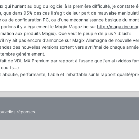
x qui hurlent au bug du logiciel à la première difficulté, je constate
s, que dans 95% des cas il s'agit de leur part de mauvaise manipulat
re ou de configuration PC, ou d'une méconnaissance basique du mon
 parlons il y a également le Magix Magazine sur
http://magazine.mag
mation aux produits Magix). Que veut le peuple de plus ? :blush:
u'il n'y ait pas encore d'annonce sur Magix Allemagne de nouvelle ve
andes des nouvelles versions sortent vers avril/mai de chaque année.
eptembre généralement.
isfait de VDL MX Premium par rapport à l'usage que j'en ai (vidéos fami
courts...)
 aboutie, performante, fiable et imbattable sur le rapport qualité/pri
nouvelles réponses.