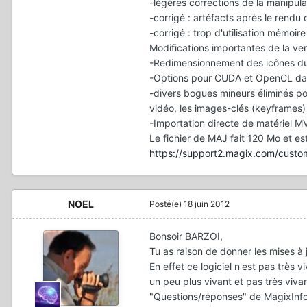
-légères corrections de la manipula
-corrigé : artéfacts après le rend
-corrigé : trop d'utilisation mémoire
Modifications importantes de la ver
-Redimensionnement des icônes du 
-Options pour CUDA et OpenCL da
-divers bogues mineurs éliminés pour
vidéo, les images-clés (keyframes) 
-Importation directe de matériel
Le fichier de MAJ fait 120 Mo et es
https://support2.magix.com/custom
NOEL
Posté(e)
18 juin 2012
Bonsoir BARZOI,
Tu as raison de donner les mises 
En effet ce logiciel n'est pas très 
un peu plus vivant et pas très vivan
"Questions/réponses" de MagixInfo 