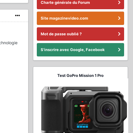
Charte générale du Forum
Site magazinevideo.com
Mot de passe oublié ?
echnologie
S'inscrire avec Google, Facebook
Test GoPro Mission 1 Pro