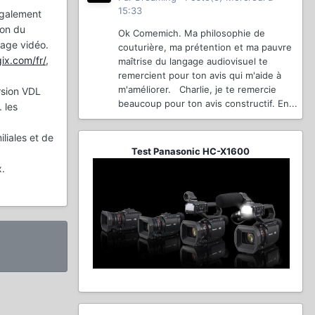
15:33
 également
ion du
Ok Comemich. Ma philosophie de
tage vidéo.
couturière, ma prétention et ma pauvre
ix.com/fr/
,
maîtrise du langage audiovisuel te
remercient pour ton avis qui m'aide à
m'améliorer. Charlie, je te remercie
rsion VDL
beaucoup pour ton avis constructif. En...
 les
liales et de
Test Panasonic HC-X1600
x.