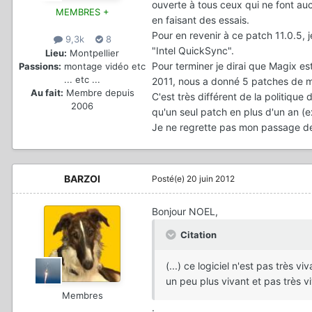
ouverte à tous ceux qui ne font a
MEMBRES +
en faisant des essais.
Pour en revenir à ce patch 11.0.5, 
9,3k
8
"Intel QuickSync".
Lieu:
Montpellier
Pour terminer je dirai que Magix es
Passions:
montage vidéo etc
... etc ...
2011, nous a donné 5 patches de mi
Au fait:
Membre depuis
C'est très différent de la politique
2006
qu'un seul patch en plus d'un an (e
Je ne regrette pas mon passage d
BARZOI
Posté(e)
20 juin 2012
Bonjour NOEL,
Citation
(...) ce logiciel n'est pas très 
un peu plus vivant et pas très vi
Membres
.