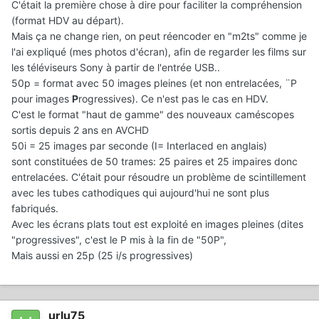
C'était la première chose à dire pour faciliter la compréhension
(format HDV au départ).
Mais ça ne change rien, on peut réencoder en "m2ts" comme je
l'ai expliqué (mes photos d'écran), afin de regarder les films sur
les téléviseurs Sony à partir de l'entrée USB..
50p = format avec 50 images pleines (et non entrelacées, ¨P
pour images
P
rogressives). Ce n'est pas le cas en HDV.
C'est le format "haut de gamme" des nouveaux caméscopes
sortis depuis 2 ans en AVCHD
50i = 25 images par seconde (I= Interlaced en anglais)
sont constituées de 50 trames: 25 paires et 25 impaires donc
entrelacées. C'était pour résoudre un problème de scintillement
avec les tubes cathodiques qui aujourd'hui ne sont plus
fabriqués.
Avec les écrans plats tout est exploité en images pleines (dites
"progressives", c'est le P mis à la fin de "50P",
Mais aussi en 25p (25 i/s progressives)
urlu75