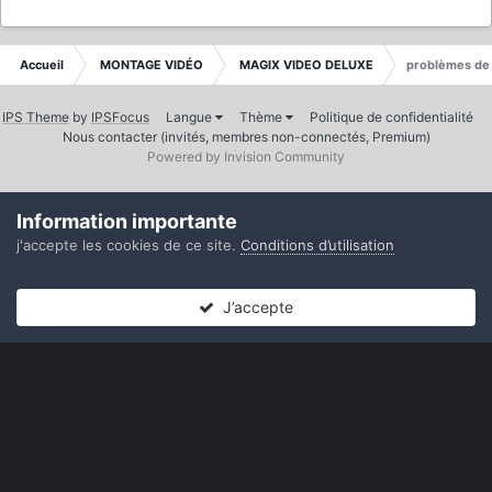
Accueil
MONTAGE VIDÉO
MAGIX VIDEO DELUXE
problèmes de
IPS Theme
by
IPSFocus
Langue
Thème
Politique de confidentialité
Nous contacter (invités, membres non-connectés, Premium)
Powered by Invision Community
Information importante
j'accepte les cookies de ce site.
Conditions d’utilisation
J’accepte
Forums
Non lues
Connexion
S’inscrire
Plus