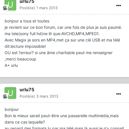
urlu75
Posté(e)
1 mars 2013
bonjour a tous et toutes
je revient sur ce bon forum, car une fois de plus je suis paumé.
ma tele(sony full hd)ne lit que:AVCHD,MP4,MPEG1.
Avec Magix je sors en MP4,met ça sur une clé USB et ma télé
dit:lecture impossible!
OU est l'erreur? si une âme charitable peut me renseigner
,merci beaucoup
A+ urlu
urlu75
Posté(e)
3 mars 2013
bonjour
Bon le mieux serait peut-être une passerelle multimédia,mais
dans ce cas laquelle?
au regard des formats lu par ma télé,mais là aussi je n'y connait