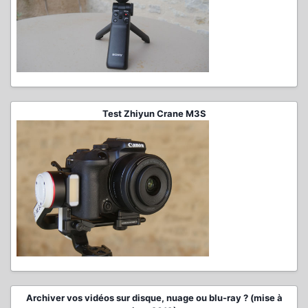
Test Zhiyun Crane M3S
Archiver vos vidéos sur disque, nuage ou blu-ray ? (mise à