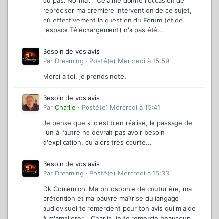
ou pas. Normal. Cela me donne l'occasion de
repréciser ma première intervention de ce sujet,
où effectivement la question du Forum (et de
l'espace Téléchargement) n'a pas été...
Besoin de vos avis
Par
Dreaming
·
Posté(e)
Mercredi à 15:59
Merci a toi, je prends note.
Besoin de vos avis
Par
Charlie
·
Posté(e)
Mercredi à 15:41
Je pense que si c'est bien réalisé, le passage de
l'un à l'autre ne devrait pas avoir besoin
d'explication, ou alors très courte...
Besoin de vos avis
Par
Dreaming
·
Posté(e)
Mercredi à 15:33
Ok Comemich. Ma philosophie de couturière, ma
prétention et ma pauvre maîtrise du langage
audiovisuel te remercient pour ton avis qui m'aide
à m'améliorer. Charlie, je te remercie beaucoup