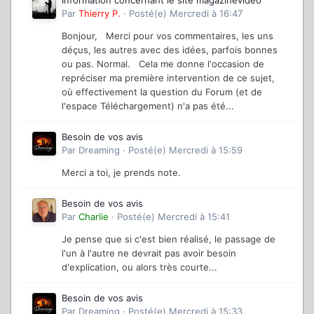
Information concernant le site magazinevideo
Par
Thierry P.
·
Posté(e)
Mercredi à 16:47
Bonjour, Merci pour vos commentaires, les uns
déçus, les autres avec des idées, parfois bonnes
ou pas. Normal. Cela me donne l'occasion de
repréciser ma première intervention de ce sujet,
où effectivement la question du Forum (et de
l'espace Téléchargement) n'a pas été...
Besoin de vos avis
Par
Dreaming
·
Posté(e)
Mercredi à 15:59
Merci a toi, je prends note.
Besoin de vos avis
Par
Charlie
·
Posté(e)
Mercredi à 15:41
Je pense que si c'est bien réalisé, le passage de
l'un à l'autre ne devrait pas avoir besoin
d'explication, ou alors très courte...
Besoin de vos avis
Par
Dreaming
·
Posté(e)
Mercredi à 15:33