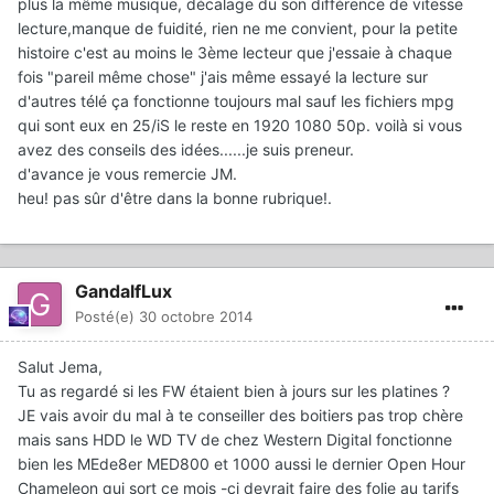
plus la même musique, décalage du son différence de vitesse
lecture,manque de fuidité, rien ne me convient, pour la petite
histoire c'est au moins le 3ème lecteur que j'essaie à chaque
fois "pareil même chose" j'ais même essayé la lecture sur
d'autres télé ça fonctionne toujours mal sauf les fichiers mpg
qui sont eux en 25/iS le reste en 1920 1080 50p. voilà si vous
avez des conseils des idées......je suis preneur.
d'avance je vous remercie JM.
heu! pas sûr d'être dans la bonne rubrique!.
GandalfLux
Posté(e)
30 octobre 2014
Salut Jema,
Tu as regardé si les FW étaient bien à jours sur les platines ?
JE vais avoir du mal à te conseiller des boitiers pas trop chère
mais sans HDD le WD TV de chez Western Digital fonctionne
bien les MEde8er MED800 et 1000 aussi le dernier Open Hour
Chameleon qui sort ce mois -ci devrait faire des folie au tarifs