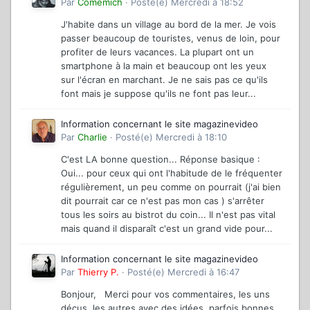
Par
Comemich
·
Posté(e)
Mercredi à 18:52
J'habite dans un village au bord de la mer. Je vois
passer beaucoup de touristes, venus de loin, pour
profiter de leurs vacances. La plupart ont un
smartphone à la main et beaucoup ont les yeux
sur l'écran en marchant. Je ne sais pas ce qu'ils
font mais je suppose qu'ils ne font pas leur...
Information concernant le site magazinevideo
Par
Charlie
·
Posté(e)
Mercredi à 18:10
C'est LA bonne question... Réponse basique :
Oui... pour ceux qui ont l'habitude de le fréquenter
régulièrement, un peu comme on pourrait (j'ai bien
dit pourrait car ce n'est pas mon cas ) s'arrêter
tous les soirs au bistrot du coin... Il n'est pas vital
mais quand il disparaît c'est un grand vide pour...
Information concernant le site magazinevideo
Par
Thierry P.
·
Posté(e)
Mercredi à 16:47
Bonjour, Merci pour vos commentaires, les uns
déçus, les autres avec des idées, parfois bonnes