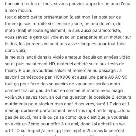
bonsoir à toutes et tous, si vous pouviez apporter un peu d'eau
à mon moulin.
tout d'abord petite présentation (c'est mon 1er post sur ce
forum) je suis retraité si si encore jeune, un peu de vélo, de
moto (trial) et route également, je suis aussi paramotoriste,
vous savez le gars qui vole avec un parapente et un moteur sur
le dos, les journées ne sont pas assez longues pour tout faire
donc voilà,
je me suis lancé dans la vidéo amateur depuis qq années vidéo
sd et puis maintenant HD, matériel acheté suite aux tests de
thierry P que je voudrais saluer et remercier au passage : à
savoir.1 caméscope pan HCX900 et aussi une pana AG AC 90
tout ça pour faire des souvenirs de vacances sorties moto
compèt trial un peu de tout en somme et monté avec magix,
voilà vous savez tout. ah oui ma question: je possède 2 lecteurs
muttimédia pour stocker mes chef-d'oeuvres,hum! 1 Dvico et 1
mémup qui lisent parfaitement mes films mp4 m2ts mpg...donc
pas de souci, mais là ou ça se complique c'est que je voudrais
en avoir un 3ème pour offrir à un ami, donc j'ai acheté un we
art 1TO sur lequel j'ai mis qq films mp4 m2ts mais là ce n'est