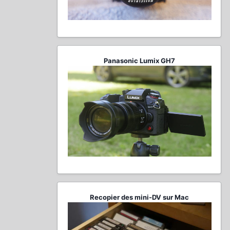
Panasonic Lumix GH7
Recopier des mini-DV sur Mac