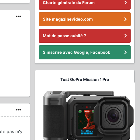
Charte générale du Forum
Site magazinevideo.com
Mot de passe oublié ?
S'inscrire avec Google, Facebook
Test GoPro Mission 1 Pro
pte pas m'y