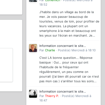
magazinevideo
Par
Comemich
·
Posté(e)
Mercredi à
18:52
J'habite dans un village au bord de la
mer. Je vois passer beaucoup de
touristes, venus de loin, pour profiter de
leurs vacances. La plupart ont un
smartphone à la main et beaucoup ont
les yeux sur l'écran en marchant. Je...
Information concernant le site
magazinevideo
Par
Charlie
·
Posté(e)
Mercredi à 18:10
C'est LA bonne question... Réponse
basique : Oui... pour ceux qui ont
l'habitude de le fréquenter
régulièrement, un peu comme on
pourrait (j'ai bien dit pourrait car ce n'est
pas mon cas ) s'arrêter tous les soirs...
Information concernant le site
magazinevideo
Par
Thierry P.
·
Posté(e)
Mercredi à
16:47