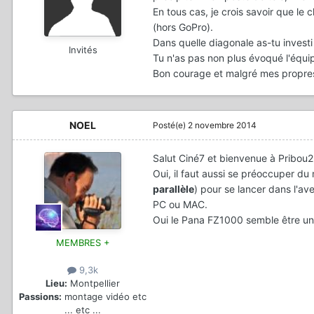
En tous cas, je crois savoir que le
(hors GoPro).
Dans quelle diagonale as-tu investi
Invités
Tu n'as pas non plus évoqué l'équi
Bon courage et malgré mes propres r
NOEL
Posté(e)
2 novembre 2014
Salut Ciné7 et bienvenue à Pribou2
Oui, il faut aussi se préoccuper du
parallèle
) pour se lancer dans l'av
PC ou MAC.
Oui le Pana FZ1000 semble être un
MEMBRES +
9,3k
Lieu:
Montpellier
Passions:
montage vidéo etc
... etc ...