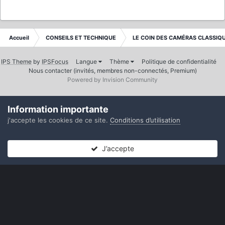
Accueil
CONSEILS ET TECHNIQUE
LE COIN DES CAMÉRAS CLASSIQ
IPS Theme
by
IPSFocus
Langue
Thème
Politique de confidentialité
Nous contacter (invités, membres non-connectés, Premium)
Powered by Invision Community
Information importante
j'accepte les cookies de ce site.
Conditions d’utilisation
J’accepte
Forums
Non lues
Connexion
S’inscrire
Plus