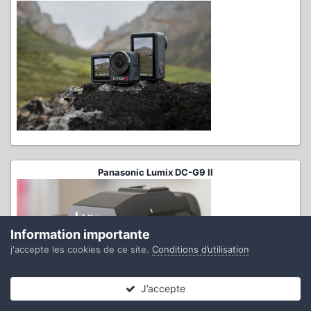
Panasonic Lumix DC-G9 II
Information importante
j'accepte les cookies de ce site.
Conditions d’utilisation
J’accepte
Forums
Non lues
Connexion
S’inscrire
Plus