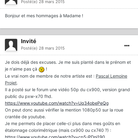
Posté(e)
28 mars 2015
Bonjour et mes hommages à Madame !
Invité
Posté(e)
28 mars 2015
Je dois déjà des excuses. Je me suis planté dans le prénom et
je n'aime pas çà
!
Le vrai nom de membre de notre artiste est :
Pascal Lemoine
Projet
.
Il a posté sur le forum une vidéo 50p du cx900, version grand
public du pxw-x70 fhd.
https://www.youtube.com/watch?v=Uq34obePeQg
On peut donc aussi vérifier la mention 1080p50 sur la roue
crantée de youtube.
Je me permets de placer celle-ci plus dans mes goûts en
étalonnage colorimétrique (mais cx900 ou cx740 ?) :
https://www.youtube.com/watch?v=cp5-PDnj190