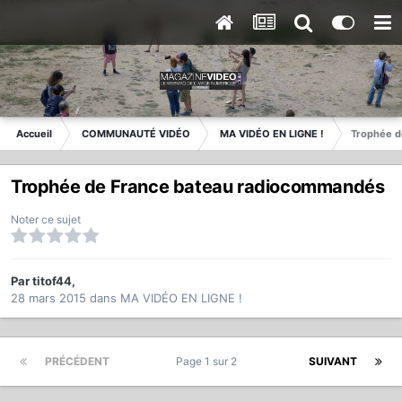
Accueil
COMMUNAUTÉ VIDÉO
MA VIDÉO EN LIGNE !
Trophée d
Trophée de France bateau radiocommandés
Noter ce sujet
Par
titof44
,
28 mars 2015
dans
MA VIDÉO EN LIGNE !
PRÉCÉDENT
Page 1 sur 2
SUIVANT