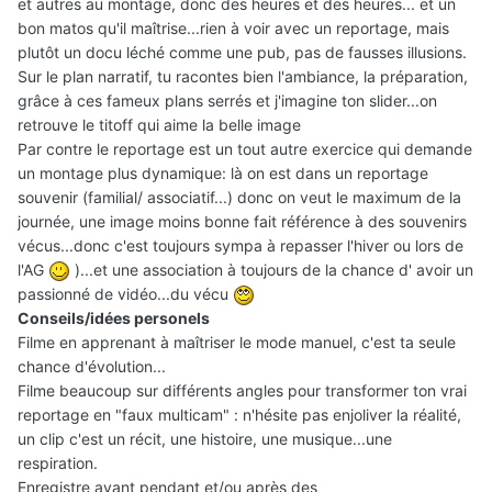
et autres au montage, donc des heures et des heures... et un
bon matos qu'il maîtrise...rien à voir avec un reportage, mais
plutôt un docu léché comme une pub, pas de fausses illusions.
Sur le plan narratif, tu racontes bien l'ambiance, la préparation,
grâce à ces fameux plans serrés et j'imagine ton slider...on
retrouve le titoff qui aime la belle image
Par contre le reportage est un tout autre exercice qui demande
un montage plus dynamique: là on est dans un reportage
souvenir (familial/ associatif...) donc on veut le maximum de la
journée, une image moins bonne fait référence à des souvenirs
vécus...donc c'est toujours sympa à repasser l'hiver ou lors de
l'AG
)...et une association à toujours de la chance d' avoir un
passionné de vidéo...du vécu
Conseils/idées personels
Filme en apprenant à maîtriser le mode manuel, c'est ta seule
chance d'évolution...
Filme beaucoup sur différents angles pour transformer ton vrai
reportage en "faux multicam" : n'hésite pas enjoliver la réalité,
un clip c'est un récit, une histoire, une musique...une
respiration.
Enregistre avant pendant et/ou après des