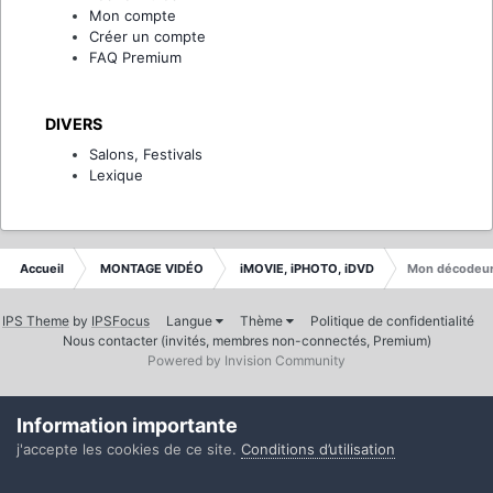
Mon compte
Créer un compte
FAQ Premium
DIVERS
Salons, Festivals
Lexique
Accueil
MONTAGE VIDÉO
iMOVIE, iPHOTO, iDVD
Mon décodeur 
IPS Theme
by
IPSFocus
Langue
Thème
Politique de confidentialité
Nous contacter (invités, membres non-connectés, Premium)
Powered by Invision Community
Information importante
j'accepte les cookies de ce site.
Conditions d’utilisation