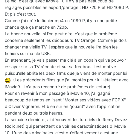
Le hic, c'est qu'avec iMovie 10 il n'y a pas beaucoup de
réglages possibles en export/partage : HD 720 P et HD 1080 P.
Et pis c'est tout.
Comme j'ai créé le fichier mp4 en 1080 P, il y a une petite
chance que ça marche en 720p.
La bonne nouvelle, si l'on peut dire, c'est que le problème
concerne seulement les décodeurs TV Orange. Comme je dois
changer ma vieille TV, j'espère que la nouvelle lira bien les
fichiers sur ma clé USB.
En attendant, je vais passer ma clé à un copain qui va pouvoir
essayer sur sa TV récente et sur sa freebox. Il est motivé
puisqu'elle abrite les deux films que je viens de monter pour lui
. (Les précédents films que j'ai montés pour lui l'étaient avec
iMovie9. Il n'a pas rencontré de problèmes de lecture).
Pour en revenir à mon passage à iMovie 10, j'ai gagné
beaucoup de temps en lisant "Monter ses vidéos avec FCP X"
d'Olivier Vigneron. Et bien sur en "jouant" avec l'application
pendant deux ou trois heures.
La semaine dernière j'ai découvert les tutoriels de Remy Devez
(dclic.net) qui permettent de voir les caractéristiques d'iMovie
10. L'une des principales, c'est qu'effectivement c'est une