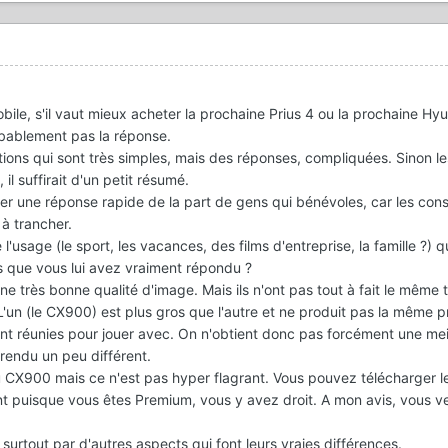
ile, s'il vaut mieux acheter la prochaine Prius 4 ou la prochaine Hy
obablement pas la réponse.
ions qui sont très simples, mais des réponses, compliquées. Sinon le
 il suffirait d'un petit résumé.
 une réponse rapide de la part de gens qui bénévoles, car les cons
 à trancher.
usage (le sport, les vacances, des films d'entreprise, la famille ?) q
as que vous lui avez vraiment répondu ?
e très bonne qualité d'image. Mais ils n'ont pas tout à fait le même 
L'un (le CX900) est plus gros que l'autre et ne produit pas la même 
nt réunies pour jouer avec. On n'obtient donc pas forcément une mei
rendu un peu différent.
u CX900 mais ce n'est pas hyper flagrant. Vous pouvez télécharger le
t puisque vous êtes Premium, vous y avez droit. A mon avis, vous v
urtout par d'autres aspects qui font leurs vraies différences.