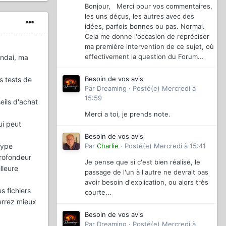
Bonjour, Merci pour vos commentaires,
les uns déçus, les autres avec des
idées, parfois bonnes ou pas. Normal.
Cela me donne l'occasion de repréciser
ma première intervention de ce sujet, où
effectivement la question du Forum...
undai, ma
Besoin de vos avis
s tests de
Par
Dreaming
·
Posté(e)
Mercredi à
15:59
eils d'achat
Merci a toi, je prends note.
ui peut
Besoin de vos avis
type
Par
Charlie
·
Posté(e)
Mercredi à 15:41
profondeur
Je pense que si c'est bien réalisé, le
lleure
passage de l'un à l'autre ne devrait pas
avoir besoin d'explication, ou alors très
s fichiers
courte...
errez mieux
Besoin de vos avis
Par
Dreaming
·
Posté(e)
Mercredi à