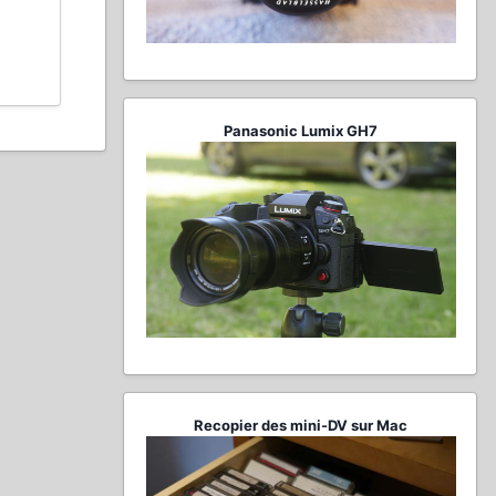
Panasonic Lumix GH7
Recopier des mini-DV sur Mac