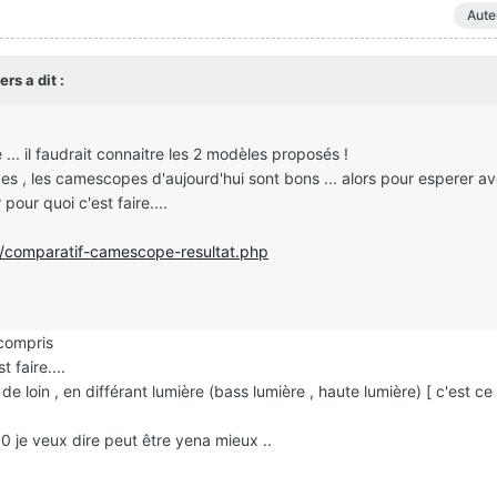
Aute
rs a dit :
... il faudrait connaitre les 2 modèles proposés !
ges , les camescopes d'aujourd'hui sont bons ... alors pour esperer av
pour quoi c'est faire....
/comparatif-camescope-resultat.php
 compris
 faire....
 de loin , en différant lumière (bass lumière , haute lumière) [ c'est c
 je veux dire peut être yena mieux ..