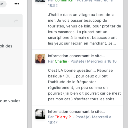
magazinevideo
Par
Comemich
·
Posté(e)
Mercredi à
ur
18:52
J'habite dans un village au bord de la
mer. Je vois passer beaucoup de
touristes, venus de loin, pour profiter de
leurs vacances. La plupart ont un
smartphone à la main et beaucoup ont
les yeux sur l'écran en marchant. Je...
oir des
Information concernant le site
magazinevideo
Par
Charlie
·
Posté(e)
Mercredi à 18:10
C'est LA bonne question... Réponse
basique : Oui... pour ceux qui ont
l'habitude de le fréquenter
régulièrement, un peu comme on
pourrait (j'ai bien dit pourrait car ce n'est
pas mon cas ) s'arrêter tous les soirs...
e que voulez
Information concernant le site
magazinevideo
Par
Thierry P.
·
Posté(e)
Mercredi à
16:47