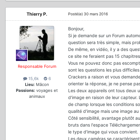
Thierry P.
Posté(e)
30 mars 2016
Bonjour,
Si je demande sur un Forum automob
question sera très simple, mais pr
De même, en vidéo, il y a des quest
ce site ne feraient pas 15 chapitres,
Vous ne pouvez donc pas escompter
Responsable Forum
sont les questions les plus difficiles
Crackers a raison et vous demande l'
15,6k
6
orienter la réponse, je ne pense p
Lieu:
Mâcon
Les deux appareils ont tous deux un
Passions:
voyages et
animaux
d'image en raison de leur capteur. 
de champ lorsque les conditions so
qualité d'image mais une image au 
Côté sensibilité, avantage plutôt a
bruts dans l'espace Téléchargemen
le type d'image qui vous convient.
Les deux caméras se caractérisent s