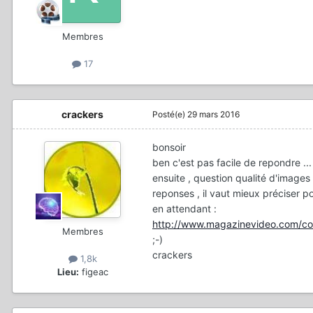
Membres
17
crackers
Posté(e)
29 mars 2016
bonsoir
ben c'est pas facile de repondre ...
ensuite , question qualité d'images
reponses , il vaut mieux préciser pou
en attendant :
http://www.magazinevideo.com/co
Membres
;-)
crackers
1,8k
Lieu:
figeac