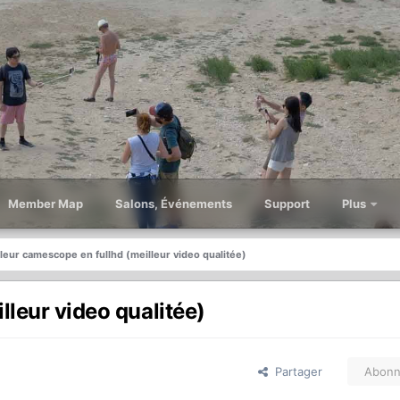
Member Map
Salons, Événements
Support
Plus
lleur camescope en fullhd (meilleur video qualitée)
lleur video qualitée)
Partager
Abonn