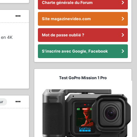
Charte générale du Forum
Site magazinevideo.com
Mot de passe oublié ?
s en 4K
S'inscrire avec Google, Facebook
Test GoPro Mission 1 Pro
ur