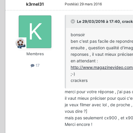
k3rnel31
Posté(e)
29 mars 2016
Le 29/03/2016 à 17:40, cracke
bonsoir
ben c'est pas facile de repondre 
ensuite , question qualité d'ima
Membres
reponses , il vaut mieux préciser 
en attendant :
17
http://www.magazinevideo.com
;-)
crackers
merci pour votre réponse , j'ai pas
il vaut mieux préciser pour quoi c'est
je veux filmer avec lol , de proche ,
vous dire ?]
mais pas seulement cx900 , et x900
Merci encore !