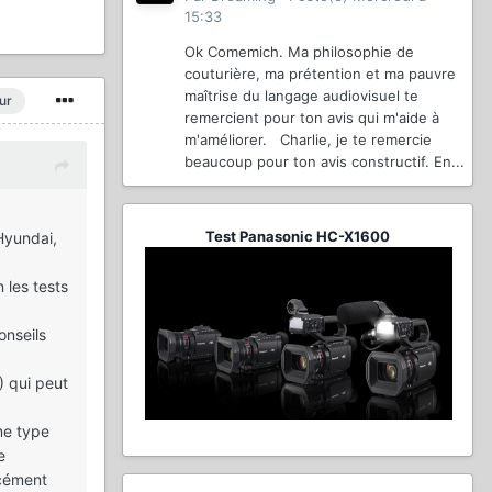
15:33
Ok Comemich. Ma philosophie de
couturière, ma prétention et ma pauvre
maîtrise du langage audiovisuel te
ur
remercient pour ton avis qui m'aide à
m'améliorer. Charlie, je te remercie
beaucoup pour ton avis constructif. En...
Test Panasonic HC-X1600
Hyundai,
 les tests
onseils
) qui peut
me type
e
rcément