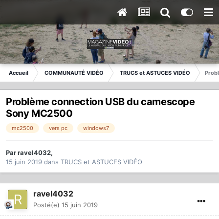
Accueil
COMMUNAUTÉ VIDÉO
TRUCS et ASTUCES VIDÉO
Prob
Problème connection USB du camescope
Sony MC2500
mc2500
vers pc
windows7
Par
ravel4032
,
15 juin 2019
dans
TRUCS et ASTUCES VIDÉO
ravel4032
Posté(e)
15 juin 2019