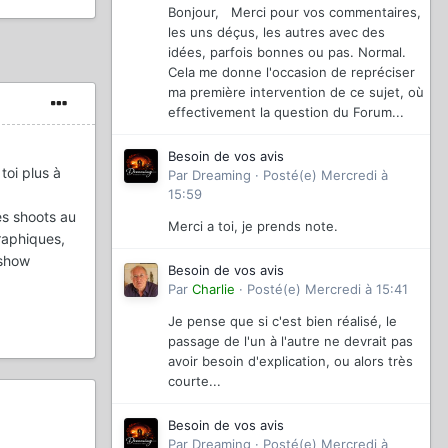
Bonjour, Merci pour vos commentaires,
les uns déçus, les autres avec des
idées, parfois bonnes ou pas. Normal.
Cela me donne l'occasion de repréciser
ma première intervention de ce sujet, où
effectivement la question du Forum...
Besoin de vos avis
toi plus à
Par
Dreaming
·
Posté(e)
Mercredi à
15:59
es shoots au
Merci a toi, je prends note.
raphiques,
 show
Besoin de vos avis
Par
Charlie
·
Posté(e)
Mercredi à 15:41
Je pense que si c'est bien réalisé, le
passage de l'un à l'autre ne devrait pas
avoir besoin d'explication, ou alors très
courte...
Besoin de vos avis
Par
Dreaming
·
Posté(e)
Mercredi à