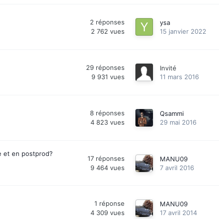
2
réponses
ysa
2 762
vues
15 janvier 2022
29
réponses
Invité
9 931
vues
11 mars 2016
8
réponses
Qsammi
4 823
vues
29 mai 2016
e et en postprod?
17
réponses
MANU09
9 464
vues
7 avril 2016
1
réponse
MANU09
4 309
vues
17 avril 2014