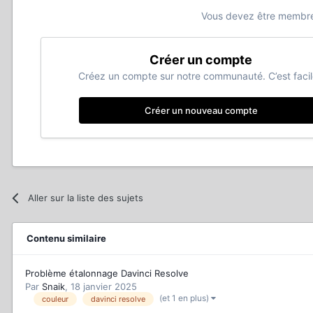
Vous devez être membre
Créer un compte
Créez un compte sur notre communauté. C’est facil
Créer un nouveau compte
Aller sur la liste des sujets
Contenu similaire
Problème étalonnage Davinci Resolve
Par
Snaik
,
18 janvier 2025
(et 1 en plus)
couleur
davinci resolve