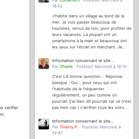
magazinevideo
Par
Comemich
·
Posté(e)
Mercredi à
18:52
J'habite dans un village au bord de la
mer. Je vois passer beaucoup de
touristes, venus de loin, pour profiter de
leurs vacances. La plupart ont un
smartphone à la main et beaucoup ont
les yeux sur l'écran en marchant. Je...
Information concernant le site
magazinevideo
Par
Charlie
·
Posté(e)
Mercredi à 18:10
C'est LA bonne question... Réponse
basique : Oui... pour ceux qui ont
l'habitude de le fréquenter
régulièrement, un peu comme on
pourrait (j'ai bien dit pourrait car ce n'est
ù vérifier
pas mon cas ) s'arrêter tous les soirs...
nt.
Information concernant le site
magazinevideo
Par
Thierry P.
·
Posté(e)
Mercredi à
16:47