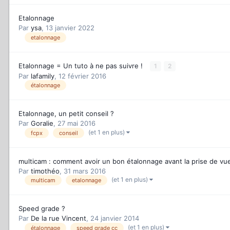
Etalonnage
Par
ysa
,
13 janvier 2022
etalonnage
Etalonnage = Un tuto à ne pas suivre !
1
2
Par
lafamily
,
12 février 2016
étalonnage
Etalonnage, un petit conseil ?
Par
Goralie
,
27 mai 2016
(et 1 en plus)
fcpx
conseil
multicam : comment avoir un bon étalonnage avant la prise de vu
Par
timothéo
,
31 mars 2016
(et 1 en plus)
multicam
etalonnage
Speed grade ?
Par
De la rue Vincent
,
24 janvier 2014
(et 1 en plus)
étalonnage
speed grade cc