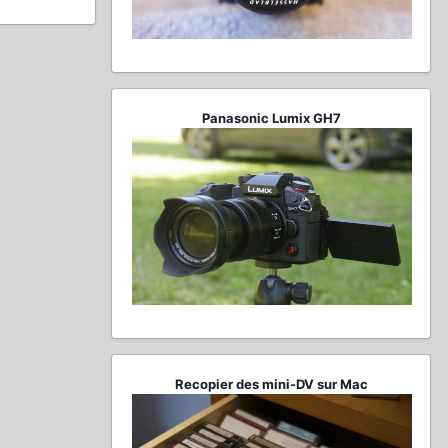
Panasonic Lumix GH7
Recopier des mini-DV sur Mac