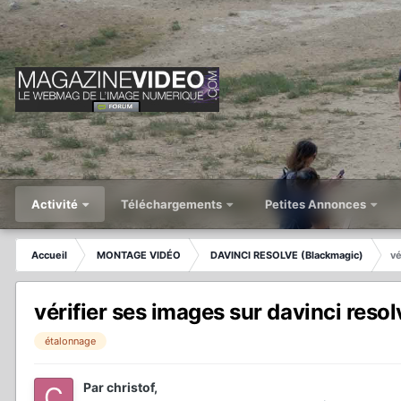
Activité
Téléchargements
Petites Annonces
Accueil
MONTAGE VIDÉO
DAVINCI RESOLVE (Blackmagic)
vé
vérifier ses images sur davinci resol
étalonnage
Par
christof
,