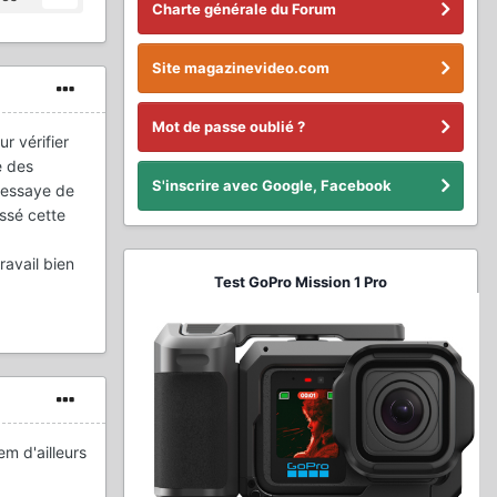
Charte générale du Forum
Site magazinevideo.com
Mot de passe oublié ?
r vérifier
e des
S'inscrire avec Google, Facebook
j'essaye de
assé cette
ravail bien
Test GoPro Mission 1 Pro
m d'ailleurs