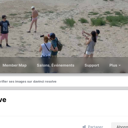
Member Map
Salons, Événements
Support
Plus
rifier ses images sur davinci resolve
ve
Partager
Abonn