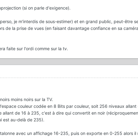
projection (si on parle d'exigence).
perso, je m'interdis de sous-estimer) et en grand public, peut-être se
lors de la prise de vues (en faisant davantage confiance en sa camér
era faite sur l'ordi comme sur la tv.
oirs moins noirs sur la TV.
l'espace couleur codée en 8 Bits par couleur, soit 256 niveaux allan
ée allant de 16 à 235, c'est à dire qui convertit en noir (réciproqueme
ui est au-delà de 235).
talonne avec un affichage 16-235, puis on exporte en 0-255 alors il 