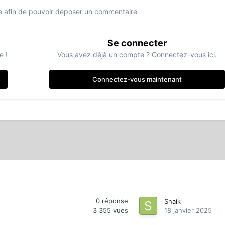
 afin de pouvoir déposer un commentaire
Se connecter
e !
Vous avez déjà un compte ? Connectez-vous ici.
Connectez-vous maintenant
0
réponse
Snaik
3 355
vues
18 janvier 2025