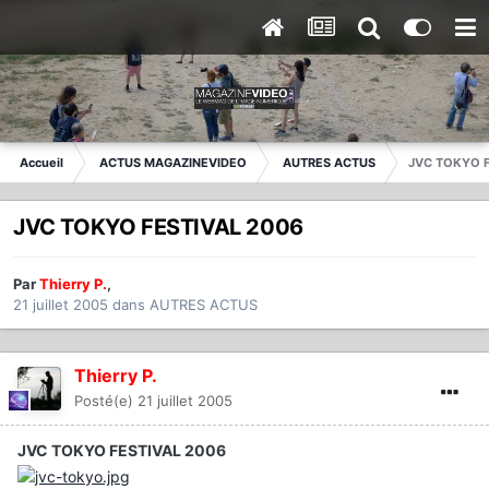
Accueil
ACTUS MAGAZINEVIDEO
AUTRES ACTUS
JVC TOKYO F
JVC TOKYO FESTIVAL 2006
Par
Thierry P.
,
21 juillet 2005
dans
AUTRES ACTUS
Thierry P.
Posté(e)
21 juillet 2005
JVC TOKYO FESTIVAL 2006