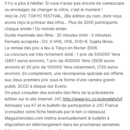
Il n'y a plus à hésiter. Si vous n'avez pas encore de camescope
ou envisagez de changer le vôtre, c'est le moment !
Voici le JVC TOKYO FESTIVAL, 28e édition du nom, dont nous
avons reçu la primeur des infos... Plus de 2000 participants
chaque année ! Du monde entier.
Durée maximale des films : 20 minutes (mini : 3 minutes).
Formats acceptés : DV, S-VHS, VHS, DVD-R. Sujets libres.
La remise des prix a lieu à Tokyo en février 2006.
Le concours est très richement doté : 1 prix de 500000 Yens
(3657 euros environ), 1 prix de 400000 Yens (2926 euros
environ) et 30 prix de 100000 Yens notamment, (730 euros
environ). En complément, une récompense spéciale est offerte
aux deux premiers prix sous la forme d'une caméra grand-
public 3CCD à disque dur Everio.
On peut consulter des extraits des films de la précédente
édition sur le site Internet JVC
http://www.jvc.co.jp/english/tvf
Adressez vos K7 et le bulletin de participation à JVC France
(consultez notre fiche festivals par le lien ci-dessous).
Magazinevideo.com mettra éventuellement le bulletin à
disposition en téléchargement dans les prochaines semaines.