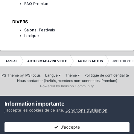
FAQ Premium
DIVERS
Salons, Festivals
Lexique
Accueil
ACTUS MAGAZINEVIDEO
AUTRES ACTUS
JVC TOKYO F
IPS Theme
by
IPSFocus
Langue
Thème
Politique de confidentialité
Nous contacter (invités, membres non-connectés, Premium)
Powered by Invision Community
Information importante
j'accepte les cookies de ce site.
Conditions d’utilisation
J’accepte
Forums
Non lues
Connexion
S’inscrire
Plus