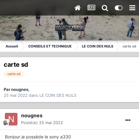
Accueil
CONSEILS ET TECHNIQUE
LE COIN DES NULS
carte sd
carte sd
carte sd
Par
nougnes
,
25 mai 2022
dans
LE COIN DES NULS
nougnes
Posté(e)
25 mai 2022
Bonjour je possède le sony a330