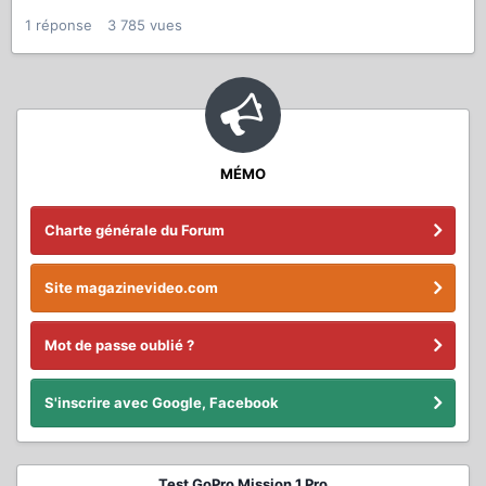
1
réponse
3 785
vues
MÉMO
Charte générale du Forum
Site magazinevideo.com
Mot de passe oublié ?
S'inscrire avec Google, Facebook
Test GoPro Mission 1 Pro