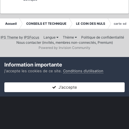
Accueil
CONSEILS ET TECHNIQUE
LE COIN DES NULS
carte sd
IPS Theme
by
IPSFocus
Langue
Thème
Politique de confidentialité
Nous contacter (invités, membres non-connectés, Premium)
Powered by Invision Community
Information importante
j'accepte les cookies de ce site.
Conditions d’utilisation
J’accepte
Forums
Non lues
Connexion
S’inscrire
Plus