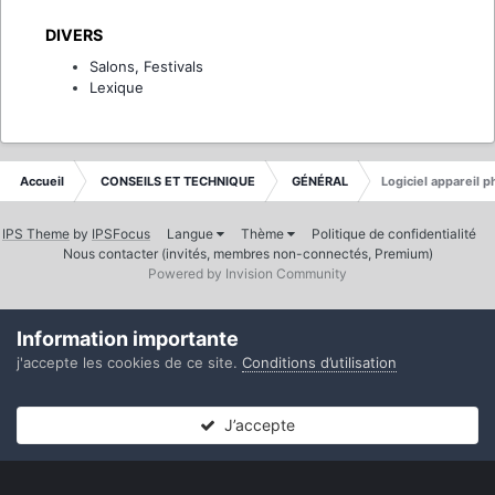
DIVERS
Salons, Festivals
Lexique
Accueil
CONSEILS ET TECHNIQUE
GÉNÉRAL
Logiciel appareil p
IPS Theme
by
IPSFocus
Langue
Thème
Politique de confidentialité
Nous contacter (invités, membres non-connectés, Premium)
Powered by Invision Community
Information importante
j'accepte les cookies de ce site.
Conditions d’utilisation
J’accepte
Forums
Non lues
Connexion
S’inscrire
Plus