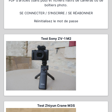
PDF d'articles (sans pub) et fichiers natifs de caméras ou de
boîtiers photo.
SE CONNECTER / S'INSCRIRE / SE RÉABONNER
Réinitialisez le mot de passe
Test Sony ZV-1 M2
Test Zhiyun Crane M3S