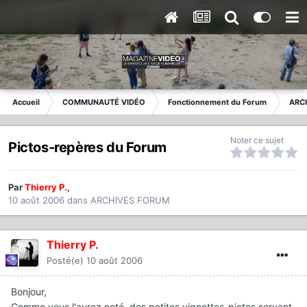
Accueil
COMMUNAUTÉ VIDÉO
Fonctionnement du Forum
ARC
Noter ce sujet
Pictos-repères du Forum
Par
Thierry P.
,
10 août 2006
dans
ARCHIVES FORUM
Thierry P.
Posté(e)
10 août 2006
Bonjour,
Comme vous l'aurez noté, des petites vignettes-pictos servant