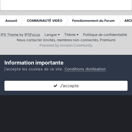
Accueil
COMMUNAUTÉ VIDÉO
Fonctionnement du Forum
ARC
IPS Theme
by
IPSFocus
Langue
Thème
Politique de confidentialité
Nous contacter (invités, membres non-connectés, Premium)
Powered by Invision Community
Information importante
j'accepte les cookies de ce site.
Conditions d’utilisation
J’accepte
Forums
Non lues
Connexion
S’inscrire
Plus