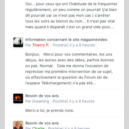
Oui... pour ceux qui ont l'habitude de le fréquenter
régulièrement, un peu comme on pourrait (j'ai bien
dit pourrait car ce n'est pas mon cas ) s'arrêter
tous les soirs au bistrot du coin... Il n'est pas vital
mais quand il disparaît c'est un grand vide pour...
Information concernant le site magazinevideo
Par
Thierry P.
·
Posté(e)
il y a 8 heures
Bonjour, Merci pour vos commentaires, les uns
déçus, les autres avec des idées, parfois bonnes
ou pas. Normal. Cela me donne l'occasion de
repréciser ma première intervention de ce sujet,
où effectivement la question du Forum (et de
l'espace Téléchargement) n'a pas été...
Besoin de vos avis
Par
Dreaming
·
Posté(e)
il y a 9 heures
Merci a toi, je prends note.
Besoin de vos avis
Par
Charlie
·
Posté(e)
il y a 9 heures