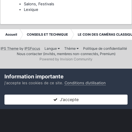
Salons, Festivals
Lexique
Accueil
CONSEILS ET TECHNIQUE
LE COIN DES CAMÉRAS CLASSIQ
IPS Theme
by
IPSFocus
Langue
Thème
Politique de confidentialité
Nous contacter (invités, membres non-connectés, Premium)
Powered by Invision Community
Information importante
j'accepte les cookies de ce site.
Conditions d’utilisation
J’accepte
Forums
Non lues
Connexion
S’inscrire
Plus