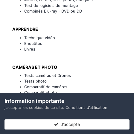
Test de logiciels de montage
Combinés Blu-ray - DVD ou DD
APPRENDRE
Technique vidéo
Enquêtes
Livres
CAMÉRAS ET PHOTO
Tests caméras et Drones
Tests photo
Comparatif de caméras
Comparatif photo
Information importante
j'accepte les cookies de ce site.
Conditions d’utilisation
ABONNÉS PREMIUM
Les formules
J’accepte
Mon compte
Forums
Non lues
Connexion
S’inscrire
Plus
Créer un compte