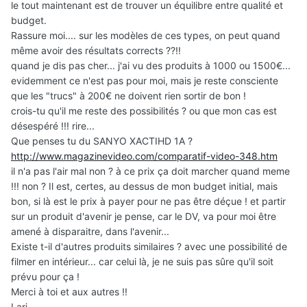
le tout maintenant est de trouver un équilibre entre qualité et
budget.
Rassure moi.... sur les modèles de ces types, on peut quand
même avoir des résultats corrects ??!!
quand je dis pas cher... j'ai vu des produits à 1000 ou 1500€...
evidemment ce n'est pas pour moi, mais je reste consciente
que les "trucs" à 200€ ne doivent rien sortir de bon !
crois-tu qu'il me reste des possibilités ? ou que mon cas est
désespéré !!! rire...
Que penses tu du SANYO XACTIHD 1A ?
http://www.magazinevideo.com/comparatif-video-348.htm
il n'a pas l'air mal non ? à ce prix ça doit marcher quand meme
!!! non ? Il est, certes, au dessus de mon budget initial, mais
bon, si là est le prix à payer pour ne pas être déçue ! et partir
sur un produit d'avenir je pense, car le DV, va pour moi être
amené à disparaitre, dans l'avenir...
Existe t-il d'autres produits similaires ? avec une possibilité de
filmer en intérieur... car celui là, je ne suis pas sûre qu'il soit
prévu pour ça !
Merci à toi et aux autres !!
Lari