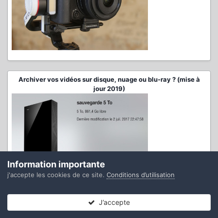
Archiver vos vidéos sur disque, nuage ou blu-ray ? (mise à
jour 2019)
Information importante
j'accepte les cookies de ce site.
Conditions d’utilisation
Test micro Rode Wireless Go II
J’accepte
Forums
Non lues
Connexion
S’inscrire
Plus