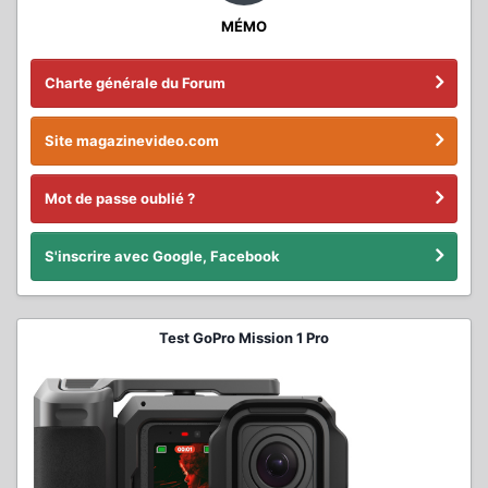
MÉMO
Charte générale du Forum
Site magazinevideo.com
Mot de passe oublié ?
S'inscrire avec Google, Facebook
Test GoPro Mission 1 Pro