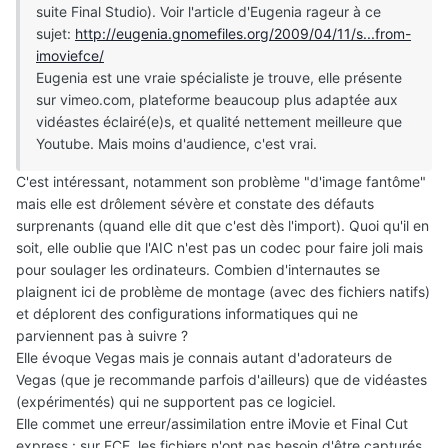
suite Final Studio). Voir l'article d'Eugenia rageur à ce
sujet:
http://eugenia.gnomefiles.org/2009/04/11/s...from-
imoviefce/
Eugenia est une vraie spécialiste je trouve, elle présente
sur vimeo.com, plateforme beaucoup plus adaptée aux
vidéastes éclairé(e)s, et qualité nettement meilleure que
Youtube. Mais moins d'audience, c'est vrai.
C'est intéressant, notamment son problème "d'image fantôme"
mais elle est drôlement sévère et constate des défauts
surprenants (quand elle dit que c'est dès l'import). Quoi qu'il en
soit, elle oublie que l'AIC n'est pas un codec pour faire joli mais
pour soulager les ordinateurs. Combien d'internautes se
plaignent ici de problème de montage (avec des fichiers natifs)
et déplorent des configurations informatiques qui ne
parviennent pas à suivre ?
Elle évoque Vegas mais je connais autant d'adorateurs de
Vegas (que je recommande parfois d'ailleurs) que de vidéastes
(expérimentés) qui ne supportent pas ce logiciel.
Elle commet une erreur/assimilation entre iMovie et Final Cut
express : sur FCE, les fichiers n'ont pas besoin d'être capturés