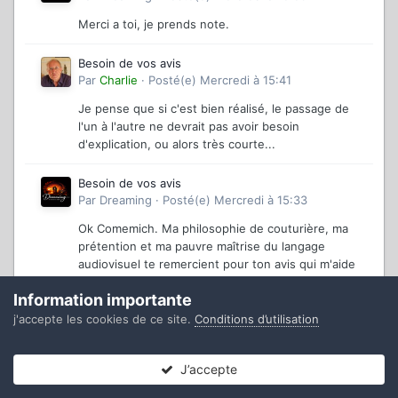
Merci a toi, je prends note.
Besoin de vos avis
Par
Charlie
·
Posté(e)
Mercredi à 15:41
Je pense que si c'est bien réalisé, le passage de
l'un à l'autre ne devrait pas avoir besoin
d'explication, ou alors très courte...
Besoin de vos avis
Par
Dreaming
·
Posté(e)
Mercredi à 15:33
Ok Comemich. Ma philosophie de couturière, ma
prétention et ma pauvre maîtrise du langage
audiovisuel te remercient pour ton avis qui m'aide
à m'améliorer. Charlie, je te remercie beaucoup
Information importante
pour ton avis constructif. En postant ici, c'est
exactement ce genre de message que je...
j'accepte les cookies de ce site.
Conditions d’utilisation
J’accepte
Test Panasonic HC-X1600
Forums
Non lues
Connexion
S’inscrire
Plus