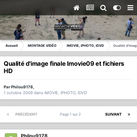
Accueil
MONTAGE VIDÉO
iMOVIE, iPHOTO, iDVD
Qualité d'imag
Qualité d'image finale Imovie09 et fichiers
HD
Par
Philou9178
,
1 octobre 2009
dans
iMOVIE, iPHOTO, iDVD
PRÉCÉDENT
Page 1 sur 2
SUIVANT
Philou9178