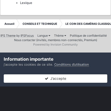
Lexique
Accueil
CONSEILS ET TECHNIQUE
LE COIN DES CAMÉRAS CLASSIQ
IPS Theme
by
IPSFocus
Langue
Thème
Politique de confidentialité
Nous contacter (invités, membres non-connectés, Premium)
Powered by Invision Community
Information importante
j'accepte les cookies de ce site.
Conditions d’utilisation
J’accepte
Forums
Non lues
Connexion
S’inscrire
Plus