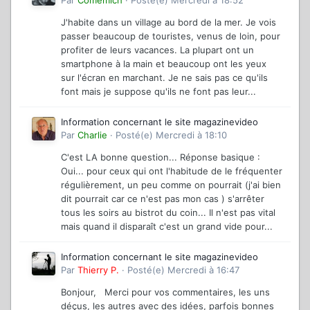
Par
Comemich
·
Posté(e)
Mercredi à 18:52
J'habite dans un village au bord de la mer. Je vois
passer beaucoup de touristes, venus de loin, pour
profiter de leurs vacances. La plupart ont un
smartphone à la main et beaucoup ont les yeux
sur l'écran en marchant. Je ne sais pas ce qu'ils
font mais je suppose qu'ils ne font pas leur...
Information concernant le site magazinevideo
Par
Charlie
·
Posté(e)
Mercredi à 18:10
C'est LA bonne question... Réponse basique :
Oui... pour ceux qui ont l'habitude de le fréquenter
régulièrement, un peu comme on pourrait (j'ai bien
dit pourrait car ce n'est pas mon cas ) s'arrêter
tous les soirs au bistrot du coin... Il n'est pas vital
mais quand il disparaît c'est un grand vide pour...
Information concernant le site magazinevideo
Par
Thierry P.
·
Posté(e)
Mercredi à 16:47
Bonjour, Merci pour vos commentaires, les uns
déçus, les autres avec des idées, parfois bonnes