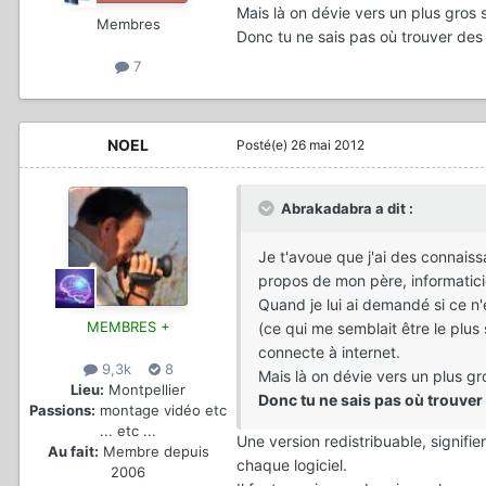
Mais là on dévie vers un plus gros su
Membres
Donc tu ne sais pas où trouver des
7
NOEL
Posté(e)
26 mai 2012
Abrakadabra a dit :
Je t'avoue que j'ai des connaissa
propos de mon père, informatici
Quand je lui ai demandé si ce n'
MEMBRES +
(ce qui me semblait être le plus
connecte à internet.
9,3k
8
Mais là on dévie vers un plus gros
Lieu:
Montpellier
Donc tu ne sais pas où trouver
Passions:
montage vidéo etc
... etc ...
Une version redistribuable, signifie
Au fait:
Membre depuis
chaque logiciel.
2006