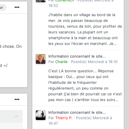
magazinevideo
Par
Comemich
·
Posté(e)
Mercredi à
18:52
ur
J'habite dans un village au bord de la
mer. Je vois passer beaucoup de
touristes, venus de loin, pour profiter de
leurs vacances. La plupart ont un
smartphone à la main et beaucoup ont
les yeux sur l'écran en marchant. Je...
d chose. On
Information concernant le site
magazinevideo
Par
Charlie
·
Posté(e)
Mercredi à 18:10
st =/
C'est LA bonne question... Réponse
basique : Oui... pour ceux qui ont
l'habitude de le fréquenter
régulièrement, un peu comme on
pourrait (j'ai bien dit pourrait car ce n'est
pas mon cas ) s'arrêter tous les soirs...
Information concernant le site
magazinevideo
Par
Thierry P.
·
Posté(e)
Mercredi à
16:47