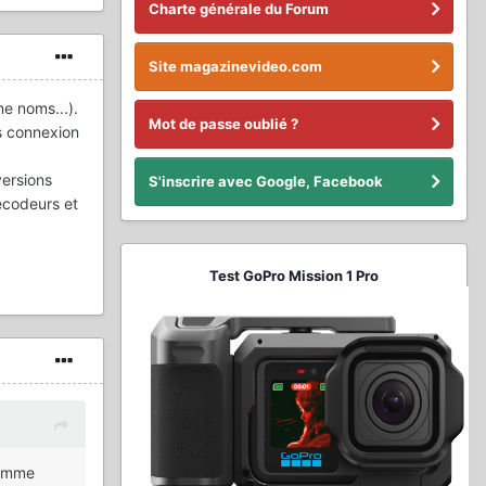
Charte générale du Forum
Site magazinevideo.com
me noms...).
Mot de passe oublié ?
ns connexion
versions
S'inscrire avec Google, Facebook
écodeurs et
Test GoPro Mission 1 Pro
 comme