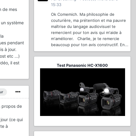
15:33
un de mes
Ok Comemich. Ma philosophie de
couturière, ma prétention et ma pauvre
rs un système
maîtrise du langage audiovisuel te
remercient pour ton avis qui m'aide à
la
m'améliorer. Charlie, je te remercie
arues pendant
beaucoup pour ton avis constructif. En...
 à jour.
t etc ...)
déo, il est
Test Panasonic HC-X1600
ur
es propos de
jour (ce qui
te à