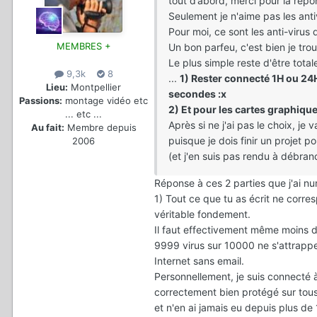
tout d’abord, merci pour la rép
Seulement je n'aime pas les antiv
Pour moi, ce sont les anti-virus 
MEMBRES +
Un bon parfeu, c'est bien je trou
Le plus simple reste d'être tot
9,3k
8
...
1) Rester connecté 1H ou 24
Lieu:
Montpellier
secondes :x
Passions:
montage vidéo etc
2) Et pour les cartes graphiqu
... etc ...
Après si ne j'ai pas le choix, je v
Au fait:
Membre depuis
puisque je dois finir un projet p
2006
(et j'en suis pas rendu à débranc
Réponse à ces 2 parties que j'ai nu
1) Tout ce que tu as écrit ne corre
véritable fondement.
Il faut effectivement même moins 
9999 virus sur 10000 ne s'attrappen
Internet sans email.
Personnellement, je suis connecté 
correctement bien protégé sur tous
et n'en ai jamais eu depuis plus de