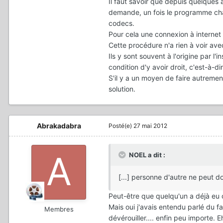
Il faut savoir que depuis quelques 
demande, un fois le programme chargé
codecs.
Pour cela une connexion à internet e
Cette procédure n'a rien à voir av
Ils y sont souvent à l'origine par l'
condition d'y avoir droit, c'est-à-d
S'il y a un moyen de faire autreme
solution.
Abrakadabra
Posté(e)
27 mai 2012
NOEL a dit :
[...] personne d'autre ne peut d
Peut-être que quelqu'un a déjà eu c
Mais oui j'avais entendu parlé du fai
Membres
dévérouiller.... enfin peu importe. Eh