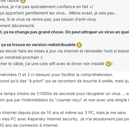
onse rapide
irus, je n'ai pas spécialement confiance en fait =/
qui apportent gentillement les virus... Même avast, je sais pas...
ve, Si le virus ne rentre pas, pas besoin d'anti-virus.
alement déconnecté.
H, ça ne change pas grand chose. On peut attraper un virus en qu
e ça se trouve en version redistribuable
ais devoir faire les mises à jour via internet et réinstaller l'ordi si besoi
our vendredi prochain :(
her le câble, j'ai une cate wifi avec le driver non installé
)
mérotées (1 et 2 ci-dessus) pour faciliter la compréhebnsion.
spond qu'à des "à priori" qui se racontent de bouche à oreille, mais q
de temps (moins de 1/1000e de seconde pour récupérer un virus ... s
t que par l'intérmédiaire du "courrier reçu" et non avec une simple l
à Internet depuis plus de 10 ans et même sur 3 PC, mais je me sens
 mes PC avec Kapersky Internet security. Je n'ai absolument pas pe
 10 ans de connexion à Internet.