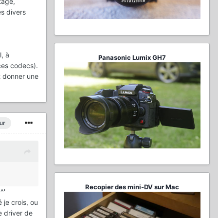
tage,
es divers
l, à
Panasonic Lumix GH7
 ces codecs).
ut donner une
ur
Recopier des mini-DV sur Mac
^'
 je crois, ou
le driver de