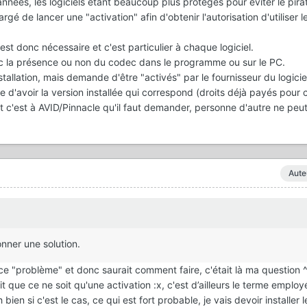
années, les logiciels étant beaucoup plus protégés pour éviter le pira
 de lancer une "activation" afin d'obtenir l'autorisation d'utiliser l
st donc nécessaire et c'est particulier à chaque logiciel.
ec la présence ou non du codec dans le programme ou sur le PC.
installation, mais demande d'être "activés" par le fournisseur du logicie
ire d'avoir la version installée qui correspond (droits déjà payés pour
nt c'est à AVID/Pinnacle qu'il faut demander, personne d'autre ne pe
Aute
onner une solution.
e "problème" et donc saurait comment faire, c'était là ma question ^
t que ce ne soit qu'une activation :x, c'est d’ailleurs le terme employé
 bien si c'est le cas, ce qui est fort probable, je vais devoir installer 