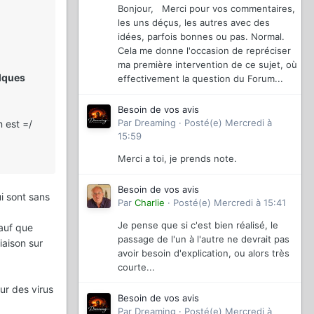
Bonjour, Merci pour vos commentaires,
les uns déçus, les autres avec des
idées, parfois bonnes ou pas. Normal.
Cela me donne l'occasion de repréciser
ma première intervention de ce sujet, où
elques
effectivement la question du Forum...
Besoin de vos avis
Par
Dreaming
·
Posté(e)
Mercredi à
n est =/
15:59
Merci a toi, je prends note.
Besoin de vos avis
ui sont sans
Par
Charlie
·
Posté(e)
Mercredi à 15:41
Je pense que si c'est bien réalisé, le
auf que
passage de l'un à l'autre ne devrait pas
iaison sur
avoir besoin d'explication, ou alors très
courte...
ur des virus
Besoin de vos avis
Par
Dreaming
·
Posté(e)
Mercredi à