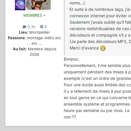
noms...).
Et suite à de nombreux lags, j'a
MEMBRES +
connexion internet pour éviter v
Seulement j'avais oublié qu'il f
9,3k
8
versions redistribuables de ces d
Lieu:
Montpellier
décodeurs et compagnie s'il y a
Passions:
montage vidéo etc
(Je parle des décodeurs MP3, DIV
... etc ...
Merci d'avance
Au fait:
Membre depuis
2006
Bonjour,
Personnellement, il me semble plus 
uniquement pendant des mises à jo
exemple (c'est un ordre de grande
Pour une durée aussi limitée des con
Il y a tellement de mises à jour po
en tout genre en ce qui concerne le 
ensemble système et programmes le 
heure par semaine ou par mois. Le r
non ??