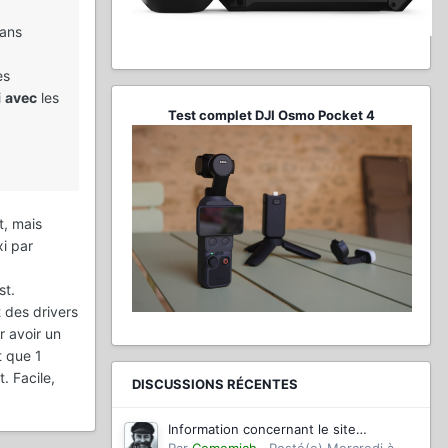
sans
es
i
avec
les
Test complet DJI Osmo Pocket 4
t, mais
i par
st.
t des drivers
r avoir un
t que 1
. Facile,
DISCUSSIONS RÉCENTES
Information concernant le site