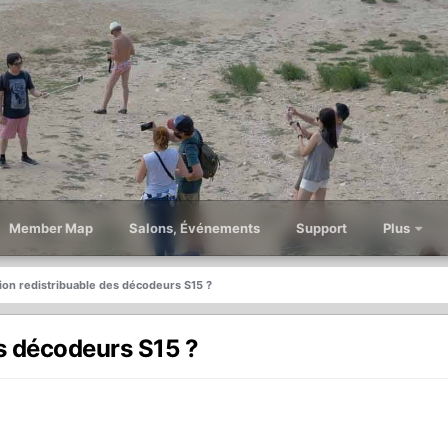
Member Map
Salons, Événements
Support
Plus
on redistribuable des décodeurs S15 ?
s décodeurs S15 ?