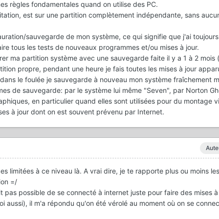
ines règles fondamentales quand on utilise des PC.
tation, est sur une partition complètement indépendante, sans auc
stauration/sauvegarde de mon système, ce qui signifie que j'ai toujou
aire tous les tests de nouveaux programmes et/ou mises à jour.
rer ma partition système avec une sauvegarde faite il y a 1 à 2 mois (
rtition propre, pendant une heure je fais toutes les mises à jour app
 dans le foulée je sauvegarde à nouveau mon système fraîchement mis
ammes de sauvegarde: par le système lui même "Seven", par Norton Ghos
aphiques, en particulier quand elles sont utilisées pour du montage vi
ses à jour dont on est souvent prévenu par Internet.
Aute
s limitées à ce niveau là. A vrai dire, je te rapporte plus ou moins l
ion =/
t pas possible de se connecté à internet juste pour faire des mises à 
moi aussi), il m'a répondu qu'on été vérolé au moment où on se connec