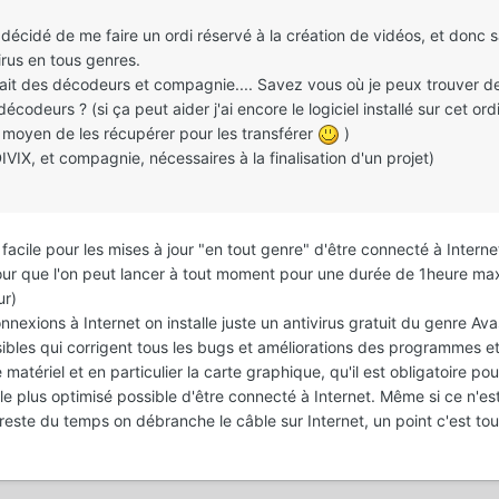
i décidé de me faire un ordi réservé à la création de vidéos, et donc 
irus en tous genres.
allait des décodeurs et compagnie.... Savez vous où je peux trouver d
écodeurs ? (si ça peut aider j'ai encore le logiciel installé sur cet ord
 moyen de les récupérer pour les transférer
)
IX, et compagnie, nécessaires à la finalisation d'un projet)
facile pour les mises à jour "en tout genre" d'être connecté à Interne
ur que l'on peut lancer à tout moment pour une durée de 1heure max
ur)
nexions à Internet on installe juste un antivirus gratuit du genre Ava
ssibles qui corrigent tous les bugs et améliorations des programmes e
matériel et en particulier la carte graphique, qu'il est obligatoire pou
plus optimisé possible d'être connecté à Internet. Même si ce n'es
este du temps on débranche le câble sur Internet, un point c'est tout