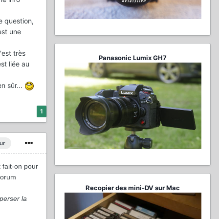
e question,
est une
'est très
Panasonic Lumix GH7
st liée au
n sûr...
1
ur
 fait-on pour
 forum
Recopier des mini-DV sur Mac
perser la