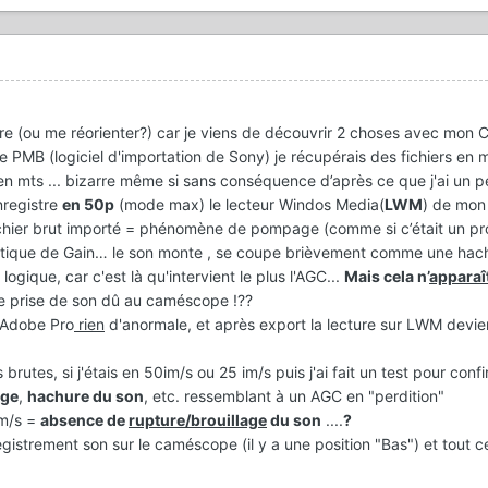
re (ou me réorienter?) car je viens de découvrir 2 choses avec mon 
 de PMB (logiciel d'importation de Sony) je récupérais des fichiers en m
 en mts ... bizarre même si sans conséquence d’après ce que j'ai un peu
nregistre
en 50p
(mode max) le lecteur Windos Media(
LWM
) de mon
fichier brut importé = phénomène de pompage (comme si c’était un p
atique de Gain… le son monte , se coupe brièvement comme une hachu
logique, car c'est là qu'intervient le plus l'AGC...
Mais cela n’
apparaî
de prise de son dû au caméscope !??
 Adobe Pro
rien
d'anormale, et après export la lecture sur LWM devie
s brutes, si j'étais en 50im/s ou 25 im/s puis j'ai fait un test pour conf
age
,
hachure du son
, etc. ressemblant à un AGC en "perdition"
im/s =
absence de
rupture/brouillage
du son
....
?
egistrement son sur le caméscope (il y a une position "Bas") et tout c