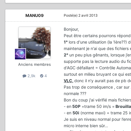
MANU09
Posté(e)
2 avril 2013
Bonjour,
Peut être certains pourrons répond
1°
lors d'une utilisation (la 1ère??)
maintenant je n'ai que des fichiers
2°
un peu plus gênants, lorsque j’e
supporte pas la lecture audio du 
Anciens membres
d'AGC défaillant = Contrôle Autom
surtout en milieu bruyant ce qui est 
2,9k
4
VLC
,
donc il n'y aurait pas de pb 
Pas trop de conséquence , car sur
normale ???
Bon du coup j'ai vérifié mais fichier
- en
50P
=trame 50 im/s =
Brouill
- en
50i
(norme maxi) = trame 25 
Je suis en niveau normal pour l’enr
micro interne bien sûr…