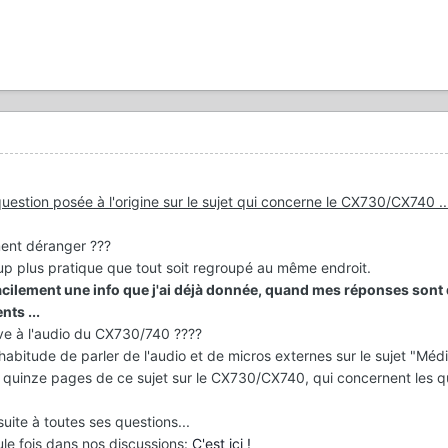
estion posée à l'origine sur le sujet qui concerne le CX730/CX740 ..
ment déranger ???
p plus pratique que tout soit regroupé au même endroit.
 facilement une info que j'ai déjà donnée, quand mes réponses sont
nts ...
tive à l'audio du CX730/740 ????
habitude de parler de l'audio et de micros externes sur le sujet "Médi
x à quinze pages de ce sujet sur le CX730/CX740, qui concernent les q
suite à toutes ses questions...
ule fois dans nos discussions:
C'est ici !