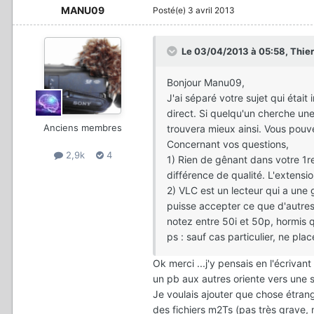
MANU09
Posté(e)
3 avril 2013
Le 03/04/2013 à 05:58, Thierry
Bonjour Manu09,
J'ai séparé votre sujet qui était 
direct. Si quelqu'un cherche un
Anciens membres
trouvera mieux ainsi. Vous pouve
Concernant vos questions,
2,9k
4
1) Rien de gênant dans votre 1r
différence de qualité. L'extension
2) VLC est un lecteur qui a une g
puisse accepter ce que d'autres 
notez entre 50i et 50p, hormis 
ps : sauf cas particulier, ne pl
Ok merci ...j'y pensais en l'écriva
un pb aux autres oriente vers une so
Je voulais ajouter que chose étra
des fichiers m2Ts (pas très grave, 