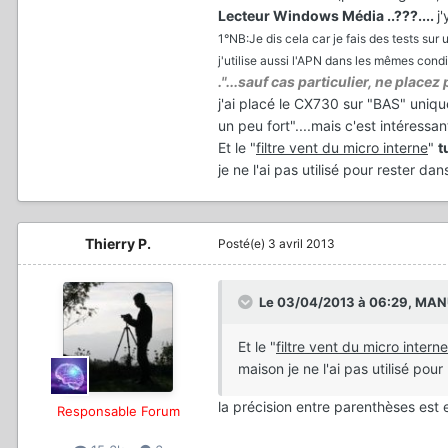
Lecteur Windows Média ..???....
j
1°NB:Je dis cela car je fais des tests 
j'utilise aussi l'APN dans les mêmes condi
."...sauf cas particulier, ne place
j'ai placé le CX730 sur "BAS" unique
un peu fort"....mais c'est intéressant
Et le "
filtre vent du micro interne
"
t
je ne l'ai pas utilisé pour rester da
Thierry P.
Posté(e)
3 avril 2013
Le 03/04/2013 à 06:29, MANU
Et le "
filtre vent du micro interne
maison je ne l'ai pas utilisé pou
la précision entre parenthèses est
Responsable Forum