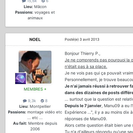
15,6k
6
Lieu:
Mâcon
Passions:
voyages et
animaux
NOEL
Posté(e)
3 avril 2013
Bonjour Thierry P.,
Je ne comprends pas pourquoi la qu
n'était pas à sa place.
Je ne vois pas qui ça pouvait vrai
Personnellement, je trouve beaucou
Je n'ai jamais réussi à retrouver
MEMBRES +
dans des dizaines de posts différe
... surtout que la question est rela
9,3k
8
Depuis le 7 janvier
, Manu09 a eu l'
Lieu:
Montpellier
Expérience ...", il y a au moins di
Passions:
montage vidéo etc
... etc ...
réponses de Manu09.
Au fait:
Membre depuis
Alors cette question était bien une 
2006
Tu n'a d'ailleurs répondu qu'une se