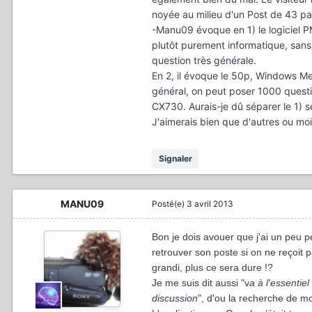
noyée au milieu d'un Post de 43 p
-Manu09 évoque en 1) le logiciel PM
plutôt purement informatique, sans
question très générale.
En 2, il évoque le 50p, Windows Med
général, on peut poser 1000 questi
CX730. Aurais-je dû séparer le 1) s
J'aimerais bien que d'autres ou mo
Signaler
MANU09
Posté(e)
3 avril 2013
Bon je dois avouer que j'ai un peu 
retrouver son poste si on ne reçoit p
grandi, plus ce sera dure !?
Je me suis dit aussi "v
a à l'essentiel
discussion
", d'ou la recherche de mo