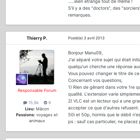
.....Bien étrange tout de même !
S'il y a des "doctors", des "sorcier
remarques.
Thierry P.
Posté(e)
3 avril 2013
Bonjour Manu09,
J'ai séparé votre sujet qui était ini
quelqu'un cherche une réponse aux 
Vous pouvez changer le titre de ce
Concernant vos questions,
1) Rien de gênant dans votre 1re q
Responsable Forum
qualité. L'extension varie simplement 
2) VLC est un lecteur qui a une gran
15,6k
6
accepter ce que d'autres refusent. 
Lieu:
Mâcon
50i et 50p, hormis que le débit n'e
Passions:
voyages et
animaux
ps : sauf cas particulier, ne place