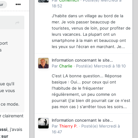
magazinevideo
Par
Comemich
·
Posté(e)
Mercredi à
ur
18:52
J'habite dans un village au bord de la
mer. Je vois passer beaucoup de
touristes, venus de loin, pour profiter de
leurs vacances. La plupart ont un
smartphone à la main et beaucoup ont
port
les yeux sur l'écran en marchant. Je...
s
Information concernant le site
magazinevideo
Par
Charlie
·
Posté(e)
Mercredi à 18:10
C'est LA bonne question... Réponse
basique : Oui... pour ceux qui ont
ue qu'il
l'habitude de le fréquenter
que vous
régulièrement, un peu comme on
pourrait (j'ai bien dit pourrait car ce n'est
s ce mode.
pas mon cas ) s'arrêter tous les soirs...
r clairement
Information concernant le site
magazinevideo
Par
Thierry P.
·
Posté(e)
Mercredi à
ussi
, j'avais
16:47
t sur