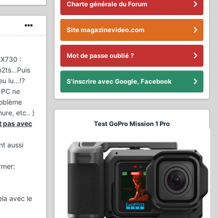
Charte générale du Forum
Site magazinevideo.com
Mot de passe oublié ?
CX730 :
2ts...Puis
 lu...!?
S'inscrire avec Google, Facebook
 PC ne
roblème
re, etc.. )
t pas avec
Test GoPro Mission 1 Pro
nt aussi
irmer:
ela avec le