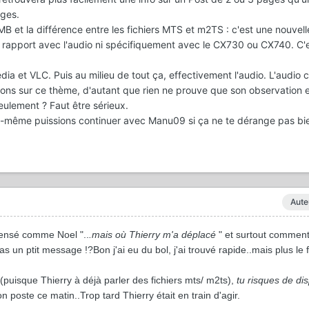
ages.
B et la différence entre les fichiers MTS et m2TS : c'est une nouvell
 rapport avec l'audio ni spécifiquement avec le CX730 ou CX740. C'
ia et VLC. Puis au milieu de tout ça, effectivement l'audio. L'audio c
ons sur ce thème, d'autant que rien ne prouve que son observation e
eulement ? Faut être sérieux.
i-même puissions continuer avec Manu09 si ça ne te dérange pas bie
Aute
pensé comme Noel "..
.mais où Thierry m'a déplacé
" et surtout comment
as un ptit message !?Bon j'ai eu du bol, j'ai trouvé rapide..mais plus le
(puisque Thierry à déjà parler des fichiers mts/ m2ts),
tu risques de dis
n poste ce matin..Trop tard Thierry était en train d'agir.