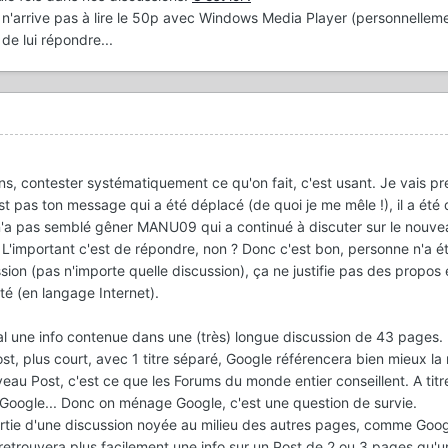
l n'arrive pas à lire le 50p avec Windows Media Player (personnellemen
 de lui répondre...
isons, contester systématiquement ce qu'on fait, c'est usant. Je vais pr
st pas ton message qui a été déplacé (de quoi je me mêle !), il a été
'a pas semblé gêner MANU09 qui a continué à discuter sur le nouve
'important c'est de répondre, non ? Donc c'est bon, personne n'a été
sion (pas n'importe quelle discussion), ça ne justifie pas des propos 
ité (en langage Internet).
 une info contenue dans une (très) longue discussion de 43 pages.
t, plus court, avec 1 titre séparé, Google référencera bien mieux la 
eau Post, c'est ce que les Forums du monde entier conseillent. A titr
 Google... Donc on ménage Google, c'est une question de survie.
partie d'une discussion noyée au milieu des autres pages, comme Googl
retrouvera plus facilement une info sur un Post de 2 ou 3 pages qu'u