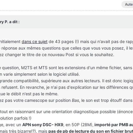
Aute
 P. a dit :
initialement
dans ce sujet
de 43 pages (!) mais qui n'avait pas de rap
e réponse aux mêmes questions que celles que vous vous posez, il le
z changer le titre de ce nouveau Post si vous le souhaitez.
e question, M2TS et MTS sont les extensions d'un même fichier, sans
 varie simplement selon le logiciel utilisé.
rande compatibilité, supérieure aux autres lecteurs. Il est donc logiq
refusent. En revanche, je n'ai pas d'explication sur les différences 
que le débit n'est pas le même.
acez pas votre camescope sur position
Bas
, le son est trop étouff dan
nt tout en raisonnant sur une orientation diagnostique possible (énonce
lution parfois !)
nge, avec un
APN sony DSC- HX9
, en 50P (28M),
importé par PMB a
mais très bizarre!?), mais
pas de pb de lecture du son en fichier bru