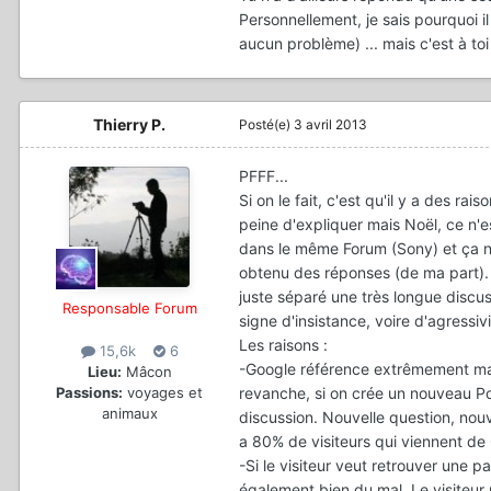
Personnellement, je sais pourquoi i
aucun problème) ... mais c'est à toi
Thierry P.
Posté(e)
3 avril 2013
PFFF...
Si on le fait, c'est qu'il y a des ra
peine d'expliquer mais Noël, ce n'e
dans le même Forum (Sony) et ça n
obtenu des réponses (de ma part). L
juste séparé une très longue discus
Responsable Forum
signe d'insistance, voire d'agressiv
Les raisons :
15,6k
6
-Google référence extrêmement mal
Lieu:
Mâcon
revanche, si on crée un nouveau Pos
Passions:
voyages et
animaux
discussion. Nouvelle question, nouv
a 80% de visiteurs qui viennent de
-Si le visiteur veut retrouver une 
également bien du mal. Le visiteur 