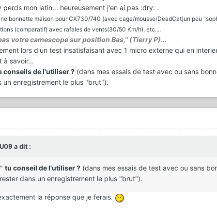
'y perds mon latin... heureusement j'en ai pas :dry: .
sur une bonnette maison pour CX730/740 (avec cage/mousse/DeadCat)un peu "soph
tions (comparatif) avec rafales de vents(30/50 Km/h), etc....
z pas votre camescope sur position Bas," (Tierry P)...
ment lors d'un test insatisfaisant avec 1 micro externe qui en interie
 à savoir...
u conseils de l'utiliser ?
(dans mes essais de test avec ou sans bonn
ns un enregistrement le plus "brut").
09 a dit :
"
tu conseil de l'utiliser ?
(dans mes essais de test avec ou sans bo
r rester dans un enregistrement le plus "brut").
 exactement la réponse que je ferais.