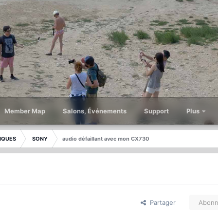
Member Map
Salons, Événements
Support
Plus
IQUES
SONY
audio défaillant avec mon CX730
Partager
Abonn