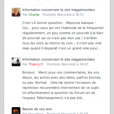
Information concernant le site magazinevideo
Par
Charlie
·
Posté(e)
Mercredi à 18:10
C'est LA bonne question... Réponse basique :
Oui... pour ceux qui ont l'habitude de le fréquenter
régulièrement, un peu comme on pourrait (j'ai bien
dit pourrait car ce n'est pas mon cas ) s'arrêter
tous les soirs au bistrot du coin... Il n'est pas vital
mais quand il disparaît c'est un grand vide pour...
Information concernant le site magazinevideo
Par
Thierry P.
·
Posté(e)
Mercredi à 16:47
Bonjour, Merci pour vos commentaires, les uns
déçus, les autres avec des idées, parfois bonnes
ou pas. Normal. Cela me donne l'occasion de
repréciser ma première intervention de ce sujet,
où effectivement la question du Forum (et de
l'espace Téléchargement) n'a pas été...
Besoin de vos avis
Par
Dreaming
·
Posté(e)
Mercredi à 15:59