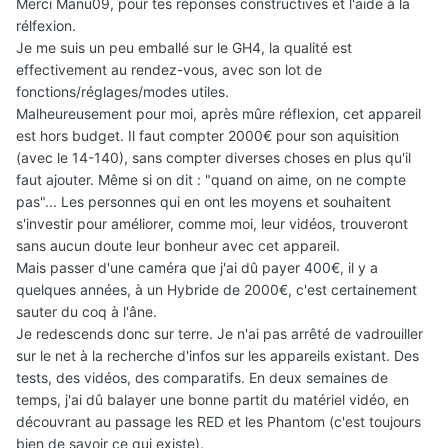
Merci Manu09, pour tes réponses constructives et l'aide à la
rélfexion.
Je me suis un peu emballé sur le GH4, la qualité est
effectivement au rendez-vous, avec son lot de
fonctions/réglages/modes utiles.
Malheureusement pour moi, après mûre réflexion, cet appareil
est hors budget. Il faut compter 2000€ pour son aquisition
(avec le 14-140), sans compter diverses choses en plus qu'il
faut ajouter. Même si on dit : "quand on aime, on ne compte
pas"... Les personnes qui en ont les moyens et souhaitent
s'investir pour améliorer, comme moi, leur vidéos, trouveront
sans aucun doute leur bonheur avec cet appareil.
Mais passer d'une caméra que j'ai dû payer 400€, il y a
quelques années, à un Hybride de 2000€, c'est certainement
sauter du coq à l'âne.
Je redescends donc sur terre. Je n'ai pas arrêté de vadrouiller
sur le net à la recherche d'infos sur les appareils existant. Des
tests, des vidéos, des comparatifs. En deux semaines de
temps, j'ai dû balayer une bonne partit du matériel vidéo, en
découvrant au passage les RED et les Phantom (c'est toujours
bien de savoir ce qui existe).