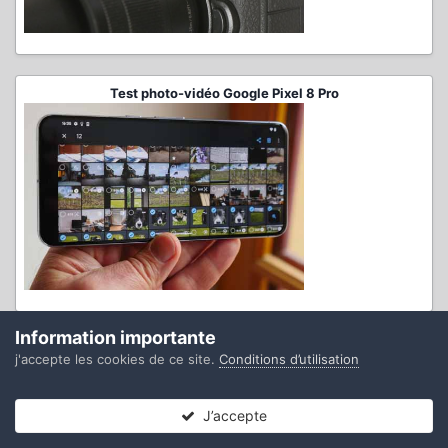
Test photo-vidéo Google Pixel 8 Pro
Information importante
Test complet DJI Osmo Pocket 3
j'accepte les cookies de ce site.
Conditions d’utilisation
J’accepte
Forums
Non lues
Connexion
S’inscrire
Plus