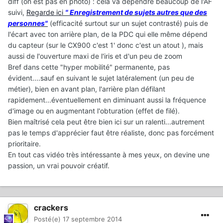
diff (on est pas en photo) : cela va dépendre beaucoup de l'AF
suivi,
Regarde ici
" Enregistrement de sujets autres que des
personnes"
(efficacité surtout sur un sujet contrasté) puis de
l'écart avec ton arrière plan, de la PDC qui elle même dépend
du capteur (sur le CX900 c'est 1' donc c'est un atout ), mais
aussi de l'ouverture maxi de l'iris et d'un peu de zoom
Bref dans cette "hyper mobilité" permanente, pas
évident....sauf en suivant le sujet latéralement (un peu de
métier), bien en avant plan, l'arrière plan défilant
rapidement...éventuellement en diminuant aussi la fréquence
d'image ou en augmentant l'obturation (effet de filé).
Bien maîtrisé cela peut être bien ici sur un ralenti...autrement
pas le temps d'apprécier faut être réaliste, donc pas forcément
prioritaire.
En tout cas vidéo très intéressante à mes yeux, on devine une
passion, un vrai pouvoir créatif.
crackers
Posté(e)
17 septembre 2014