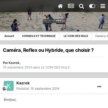
Accueil
CONSEILS ET TECHNIQUE
LE COIN DES NULS
Caméra, R
Caméra, Reflex ou Hybride, que choisir ?
Par
Kazrok
,
15 septembre 2014
dans
LE COIN DES NULS
Kazrok
Posté(e)
15 septembre 2014
Bonjour,