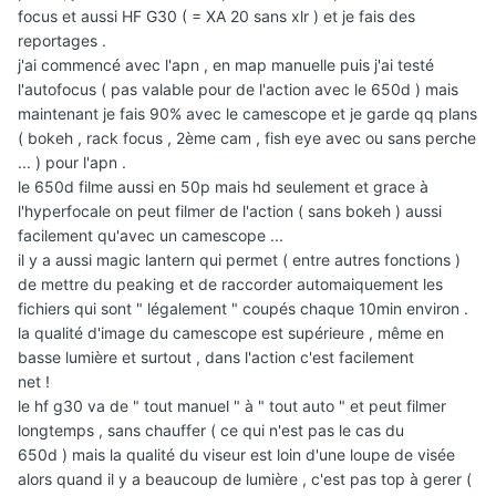
focus et aussi HF G30 ( = XA 20 sans xlr ) et je fais des
reportages .
j'ai commencé avec l'apn , en map manuelle puis j'ai testé
l'autofocus ( pas valable pour de l'action avec le 650d ) mais
maintenant je fais 90% avec le camescope et je garde qq plans
( bokeh , rack focus , 2ème cam , fish eye avec ou sans perche
... ) pour l'apn .
le 650d filme aussi en 50p mais hd seulement et grace à
l'hyperfocale on peut filmer de l'action ( sans bokeh ) aussi
facilement qu'avec un camescope ...
il y a aussi magic lantern qui permet ( entre autres fonctions )
de mettre du peaking et de raccorder automaiquement les
fichiers qui sont " légalement " coupés chaque 10min environ .
la qualité d'image du camescope est supérieure , même en
basse lumière et surtout , dans l'action c'est facilement
net !
le hf g30 va de " tout manuel " à " tout auto " et peut filmer
longtemps , sans chauffer ( ce qui n'est pas le cas du
650d ) mais la qualité du viseur est loin d'une loupe de visée
alors quand il y a beaucoup de lumière , c'est pas top à gerer (