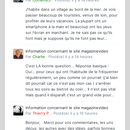
Par
Comemich
·
Posté(e)
il y a 14 heures
J'habite dans un village au bord de la mer. Je vois
passer beaucoup de touristes, venus de loin, pour
profiter de leurs vacances. La plupart ont un
smartphone à la main et beaucoup ont les yeux
sur l'écran en marchant. Je ne sais pas ce qu'ils
font mais je suppose qu'ils ne font pas leur...
Information concernant le site magazinevideo
Par
Charlie
·
Posté(e)
il y a 14 heures
C'est LA bonne question... Réponse basique :
Oui... pour ceux qui ont l'habitude de le fréquenter
régulièrement, un peu comme on pourrait (j'ai bien
dit pourrait car ce n'est pas mon cas ) s'arrêter
tous les soirs au bistrot du coin... Il n'est pas vital
mais quand il disparaît c'est un grand vide pour...
Information concernant le site magazinevideo
Par
Thierry P.
·
Posté(e)
il y a 16 heures
Bonjour, Merci pour vos commentaires, les uns
déçus, les autres avec des idées, parfois bonnes