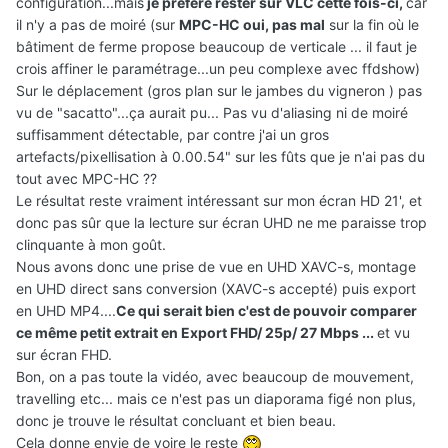
configuration...mais
je préfère rester sur VLC cette fois-ci,
car
il n'y a pas de moiré (sur
MPC-HC oui, pas mal
sur la fin où le
bâtiment de ferme propose beaucoup de verticale ... il faut je
crois affiner le paramétrage...un peu complexe avec ffdshow)
Sur le déplacement (gros plan sur le jambes du vigneron ) pas
vu de "sacatto"...ça aurait pu... Pas vu d'aliasing ni de moiré
suffisamment détectable, par contre j'ai un gros
artefacts/pixellisation à 0.00.54" sur les fûts que je n'ai pas du
tout avec MPC-HC ??
Le résultat reste vraiment intéressant sur mon écran HD 21', et
donc pas sûr que la lecture sur écran UHD ne me paraisse trop
clinquante à mon goût.
Nous avons donc une prise de vue en UHD XAVC-s, montage
en UHD direct sans conversion (XAVC-s accepté) puis export
en UHD MP4....
Ce qui serait bien c'est de pouvoir comparer
ce même petit extrait en Export FHD/ 25p/ 27 Mbps ...
et vu
sur écran FHD.
Bon, on a pas toute la vidéo, avec beaucoup de mouvement,
travelling etc... mais ce n'est pas un diaporama figé non plus,
donc je trouve le résultat concluant et bien beau.
Cela donne envie de voire le reste