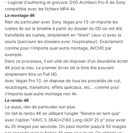
- Logiciel d'authoring et gravure: DVD Architect Pro 6 de Sony
compatible avec les fichiers MP4 4k
Le montage 4K
Rien de particulier avec Sony Vegas pro 13: on importe les
rushes 4k sur la timeline à partir du dossier du DD où ont été
transférés les rushes, simplement en "tirant" ceux-ci avec la
souris (parcourir les dossiers avec l'explorateur). Exactement
comme pour n'importe quel autre montage, AVCHD par
exemple.
Dans ce processus, il est utile de disposer d'un deuxième écran
4K pour la visu. Le premier écran de la time line pouvant
simplement être un Full HD.
Avec Vegas Pro 13, on dispose de tous les procédés de cut,
recadrages, transitions, effets spéciaux, etc... comme pour
n'importe quel autre montage non 4k.
Le rendu 4K
La-aussi, rien de particulier non plus.
On fait le rendu 4K en utilisant l'onglet "Rendre en tant que"
avec l'option "XAVC S 3840x2160 Long-GOP 25 p" pour avoir
du 25 images par seconde. On peut monter jusqu'à 50 images
par seconde mais le fichier 4K sera plus lourd. On obtient un