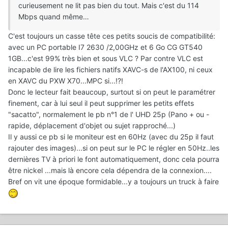
curieusement ne lit pas bien du tout. Mais c'est du 114
Mbps quand même…
C'est toujours un casse tête ces petits soucis de compatibilité:
avec un PC portable I7 2630 /2,00GHz et 6 Go CG GT540
1GB...c'est 99% très bien et sous VLC ? Par contre VLC est
incapable de lire les fichiers natifs XAVC-s de l'AX100, ni ceux
en XAVC du PXW X70...MPC si...!?!
Donc le lecteur fait beaucoup, surtout si on peut le paramétrer
finement, car à lui seul il peut supprimer les petits effets
"sacatto", normalement le pb n°1 de l' UHD 25p (Pano + ou -
rapide, déplacement d'objet ou sujet rapproché...)
Il y aussi ce pb si le moniteur est en 60Hz (avec du 25p il faut
rajouter des images)...si on peut sur le PC le régler en 50Hz..les
dernières TV à priori le font automatiquement, donc cela pourra
être nickel ...mais là encore cela dépendra de la connexion....
Bref on vit une époque formidable...y a toujours un truck à faire