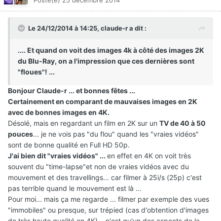
Posté(e)
25 décembre 2014
Le 24/12/2014 à 14:25, claude-r a dit :
.... Et quand on voit des images 4k à côté des images 2K
du Blu-Ray, on a l'impression que ces dernières sont
"floues"! ...
Bonjour Claude-r ... et bonnes fêtes ...
Certainement en comparant de mauvaises images en 2K
avec de bonnes images en 4K.
Désolé, mais en regardant un film en 2K sur un
TV de 40 à 50
pouces
... je ne vois pas "du flou" quand les "vraies vidéos"
sont de bonne qualité en Full HD 50p.
J'ai bien dit "vraies vidéos" ...
en effet en 4K on voit très
souvent du "time-lapse"et non de vraies vidéos avec du
mouvement et des travellings... car filmer à 25i/s (25p) c'est
pas terrible quand le mouvement est là ...
Pour moi... mais ça me regarde ... filmer par exemple des vues
"immobiles" ou presque, sur trépied (cas d'obtention d'images
de très haute qualité en 4K)... n'est qu'un des aspects de la