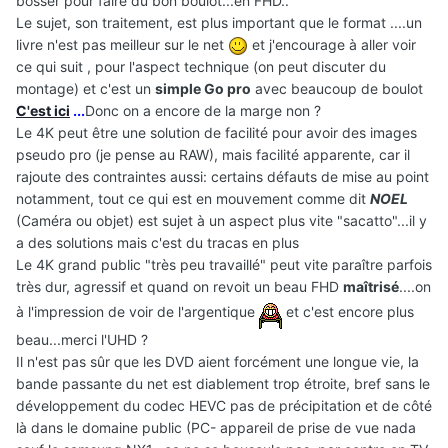
bosser pour faire du bon boulot...en FHD..
Le sujet, son traitement, est plus important que le format ....un
livre n'est pas meilleur sur le net
et j'encourage à aller voir
ce qui suit , pour l'aspect technique (on peut discuter du
montage) et c'est un
simple Go pro
avec beaucoup de boulot
C'est ici
...
Donc on a encore de la marge non ?
Le 4K peut être une solution de facilité pour avoir des images
pseudo pro (je pense au RAW), mais facilité apparente, car il
rajoute des contraintes aussi: certains défauts de mise au point
notamment, tout ce qui est en mouvement comme dit
NOEL
(Caméra ou objet) est sujet à un aspect plus vite "sacatto"...il y
a des solutions mais c'est du tracas en plus
Le 4K grand public "très peu travaillé" peut vite paraître parfois
très dur, agressif et quand on revoit un beau FHD
maîtrisé
....on
à l'impression de voir de l'argentique
et c'est encore plus
beau...merci l'UHD ?
Il n'est pas sûr que les DVD aient forcément une longue vie, la
bande passante du net est diablement trop étroite, bref sans le
développement du codec HEVC pas de précipitation et de côté
là dans le domaine public (PC- appareil de prise de vue nada