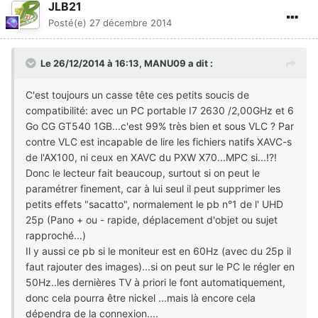
JLB21
Posté(e)
27 décembre 2014
Le 26/12/2014 à 16:13, MANU09 a dit :
C'est toujours un casse tête ces petits soucis de
compatibilité: avec un PC portable I7 2630 /2,00GHz et 6
Go CG GT540 1GB...c'est 99% très bien et sous VLC ? Par
contre VLC est incapable de lire les fichiers natifs XAVC-s
de l'AX100, ni ceux en XAVC du PXW X70...MPC si...!?!
Donc le lecteur fait beaucoup, surtout si on peut le
paramétrer finement, car à lui seul il peut supprimer les
petits effets "sacatto", normalement le pb n°1 de l' UHD
25p (Pano + ou - rapide, déplacement d'objet ou sujet
rapproché...)
Il y aussi ce pb si le moniteur est en 60Hz (avec du 25p il
faut rajouter des images)...si on peut sur le PC le régler en
50Hz..les dernières TV à priori le font automatiquement,
donc cela pourra être nickel ...mais là encore cela
dépendra de la connexion....