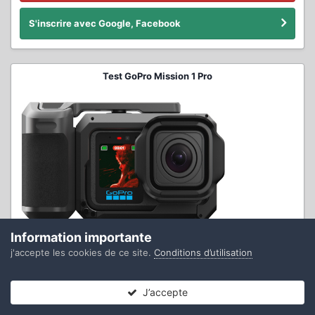
S'inscrire avec Google, Facebook
Test GoPro Mission 1 Pro
Information importante
j'accepte les cookies de ce site.
Conditions d’utilisation
Test complet DJI Osmo Pocket 4
J’accepte
Forums
Non lues
Connexion
S’inscrire
Plus