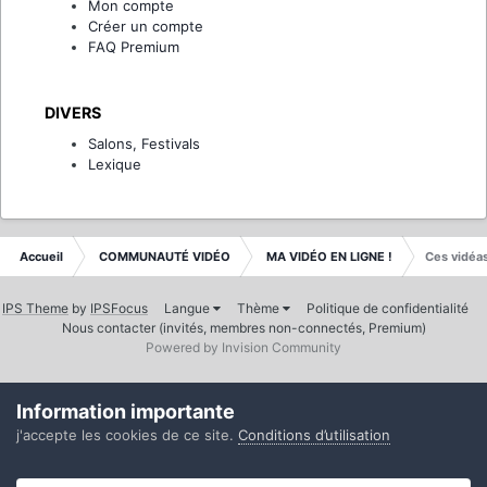
Mon compte
Créer un compte
FAQ Premium
DIVERS
Salons, Festivals
Lexique
Accueil
COMMUNAUTÉ VIDÉO
MA VIDÉO EN LIGNE !
Ces vidéas
IPS Theme
by
IPSFocus
Langue
Thème
Politique de confidentialité
Nous contacter (invités, membres non-connectés, Premium)
Powered by Invision Community
Information importante
j'accepte les cookies de ce site.
Conditions d’utilisation