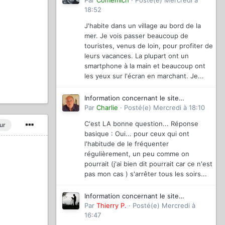
magazinevideo
Par
Comemich
·
Posté(e)
Mercredi à
18:52
J'habite dans un village au bord de la
mer. Je vois passer beaucoup de
touristes, venus de loin, pour profiter de
leurs vacances. La plupart ont un
smartphone à la main et beaucoup ont
les yeux sur l'écran en marchant. Je...
Information concernant le site
magazinevideo
Par
Charlie
·
Posté(e)
Mercredi à 18:10
C'est LA bonne question... Réponse
ur
basique : Oui... pour ceux qui ont
l'habitude de le fréquenter
régulièrement, un peu comme on
pourrait (j'ai bien dit pourrait car ce n'est
pas mon cas ) s'arrêter tous les soirs...
Information concernant le site
magazinevideo
Par
Thierry P.
·
Posté(e)
Mercredi à
16:47