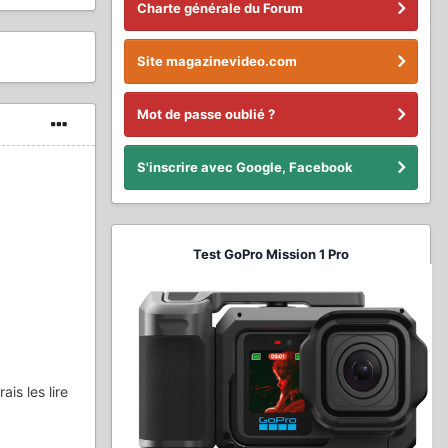
Charte générale du Forum
Site magazinevideo.com
Mot de passe oublié ?
S'inscrire avec Google, Facebook
Test GoPro Mission 1 Pro
is les lire