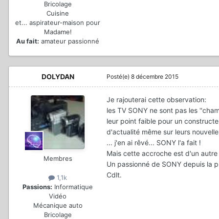
Bricolage
Cuisine
et... aspirateur-maison pour
Madame!
Au fait:
amateur passionné
DOLYDAN
Posté(e)
8 décembre 2015
Je rajouterai cette observation:
les TV SONY ne sont pas les ''champ
leur point faible pour un construc
d'actualité même sur leurs nouvelle
... j'en ai rêvé... SONY l'a fait !
Mais cette accroche est d'un autre
Membres
Un passionné de SONY depuis la pre
Cdlt.
1,1k
Passions:
Informatique
Vidéo
Mécanique auto
Bricolage