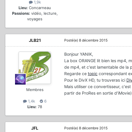
1,9k
Lieu:
Concarneau
Passions:
vidéo, lecture,
voyages
JLB21
Posté(e)
8 décembre 2015
Bonjour YANIK,
La box ORANGE lit bien les mp4, ma
de mp4, et c'est lamentable de la 
Regarde ce
topic
correspondant ex
Pour le DivX HD, tu trouveras ici
Di
Mais utiliser ce convertisseur, c'e
Membres
partir de ProRes en sortie d'iMovi
1,4k
6
Lieu:
78
JFL
Posté(e)
8 décembre 2015