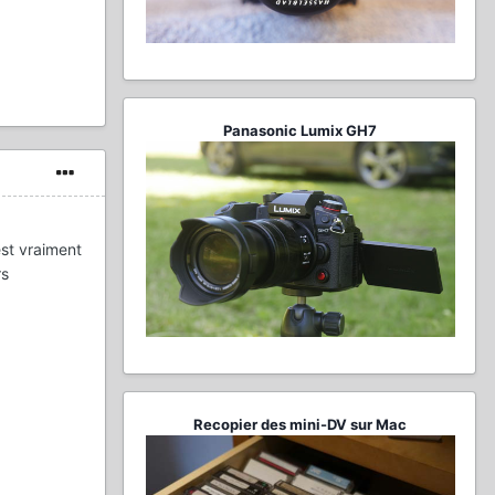
Panasonic Lumix GH7
est vraiment
rs
Recopier des mini-DV sur Mac