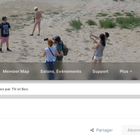
Member Map
Salons, Événements
Support
Plus
es par TV et Box.
Partager
Abonn