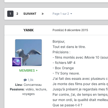
1
2
SUIVANT
Page 1 sur 2
YANIK
Posté(e)
8 décembre 2015
Bonjour,
Tout est dans le titre.
Précisions :
- films montés avec iMovie 10 (sous
- fichiers MP 4
- Box Orange
MEMBRES +
- TV Sony neuve.
J'ai fait des essais avec plusieurs c
1,9k
Je monte des films pour des amis q
Lieu:
Concarneau
Jusqu'à présent je regardais mes fi
Passions:
vidéo, lecture,
voyages
Par contre, j'ai, de temps en temps
sur mon ordi, la qualité était meilleu
Que se passe-t-il ?