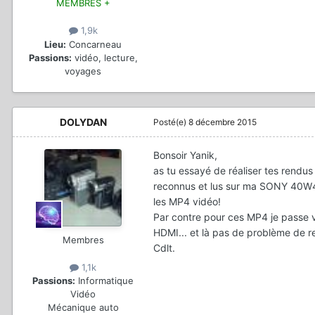
MEMBRES +
1,9k
Lieu:
Concarneau
Passions:
vidéo, lecture,
voyages
DOLYDAN
Posté(e)
8 décembre 2015
Bonsoir Yanik,
as tu essayé de réaliser tes rendu
reconnus et lus sur ma SONY 40W450
les MP4 vidéo!
Par contre pour ces MP4 je passe v
HDMI... et là pas de problème de re
Membres
Cdlt.
1,1k
Passions:
Informatique
Vidéo
Mécanique auto