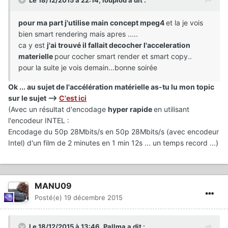
Le 18/12/2015 à 22:14, loupiod a dit :
pour ma part j'utilise main concept mpeg4
et la je vois
bien smart rendering mais apres .....
ca y est
j'ai trouvé il fallait decocher l'acceleration
materielle
pour cocher smart render et smart copy..
pour la suite je vois demain...bonne soirée
Ok ... au sujet de l'accélération matérielle as-tu lu mon topic
sur le sujet -->
C'est ici
(Avec un résultat d'encodage
hyper rapide
en utilisant
l'encodeur INTEL :
Encodage du 50p 28Mbits/s en 50p 28Mbits/s (avec encodeur
Intel) d'un film de 2 minutes en 1 min 12s ... un temps record ...)
MANU09
Posté(e)
19 décembre 2015
Le 18/12/2015 à 13:46, Pallma a dit :