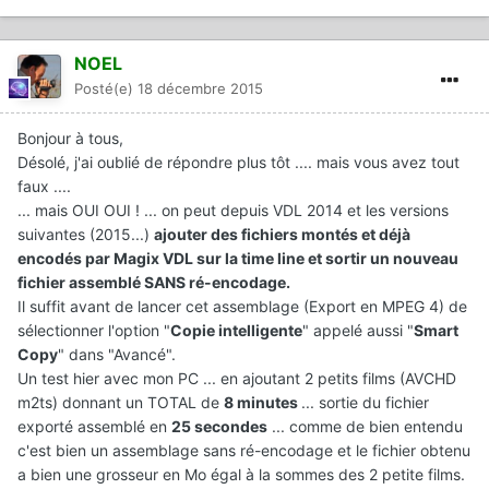
NOEL
Posté(e)
18 décembre 2015
Bonjour à tous,
Désolé, j'ai oublié de répondre plus tôt .... mais vous avez tout
faux ....
... mais OUI OUI ! ... on peut depuis VDL 2014 et les versions
suivantes (2015...)
ajouter des fichiers montés et déjà
encodés par Magix VDL sur la time line
et sortir un nouveau
fichier assemblé SANS ré-encodage.
Il suffit avant de lancer cet assemblage (Export en MPEG 4) de
sélectionner l'option "
Copie intelligente
" appelé aussi "
Smart
Copy
" dans "Avancé".
Un test hier avec mon PC ... en ajoutant 2 petits films (AVCHD
m2ts) donnant un TOTAL de
8 minutes
... sortie du fichier
exporté assemblé en
25 secondes
... comme de bien entendu
c'est bien un assemblage sans ré-encodage et le fichier obtenu
a bien une grosseur en Mo égal à la sommes des 2 petite films.