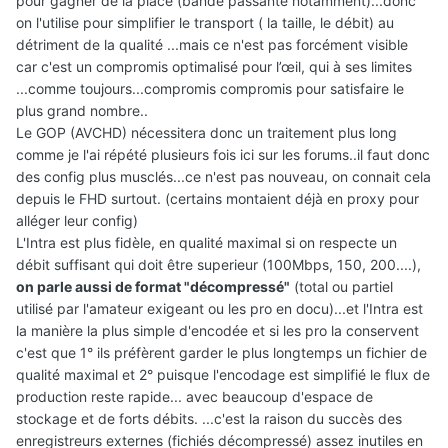
pour gagner de la place (bande passante notamment)...donc
on l'utilise pour simplifier le transport ( la taille, le débit) au
détriment de la qualité ...mais ce n'est pas forcément visible
car c'est un compromis optimalisé pour l’œil, qui à ses limites
...comme toujours...compromis compromis pour satisfaire le
plus grand nombre..
Le GOP (AVCHD) nécessitera donc un traitement plus long
comme je l'ai répété plusieurs fois ici sur les forums..il faut donc
des config plus musclés...ce n'est pas nouveau, on connait cela
depuis le FHD surtout. (certains montaient déjà en proxy pour
alléger leur config)
L'Intra est plus fidèle, en qualité maximal si on respecte un
débit suffisant qui doit être superieur (100Mbps, 150, 200....),
on parle aussi de format "décompressé"
(total ou partiel
utilisé par l'amateur exigeant ou les pro en docu)...et l'Intra est
la manière la plus simple d'encodée et si les pro la conservent
c'est que 1° ils préfèrent garder le plus longtemps un fichier de
qualité maximal et 2° puisque l'encodage est simplifié le flux de
production reste rapide... avec beaucoup d'espace de
stockage et de forts débits. ...c'est la raison du succès des
enregistreurs externes (fichiés décompressé) assez inutiles en