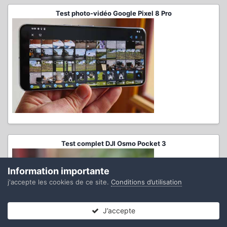
Test photo-vidéo Google Pixel 8 Pro
Test complet DJI Osmo Pocket 3
Information importante
j'accepte les cookies de ce site.
Conditions d’utilisation
J’accepte
Forums
Non lues
Connexion
S’inscrire
Plus