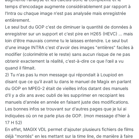
temps d'encodage augmente considérablement par rapport à
l'Intra ou chaque image n'est pas analysée mais enregistrée
entièrement.
Le seul but du GOP c'est de diminuer la quantité de données à
enregistrer sur un support et c'est pire en H265 (HEVC) ... mais
loin d'être mauvais comme tu le laisses entendre. Le seul but
d'une image INTRA c'est d'avoir des images "entières" faciles à
modifier (colorimétrie et le reste) sans aucun risque de ne pas
obtenir exactement la réalité, c'est-à-dire ce que l'œil a vu
quand il filmait.
2) Tu n'as pas lu mon message qui répondait à Loupiod en
disant que ce qu'il avait lu dans le manuel de Magix en parlant
du GOP en MPEG-2 était de vieilles infos datant des manuels
d'il y a dix ans avec oubli de les supprimer en recopiant les
manuels d'année en année en faisant juste des modifications.
Les bonnes infos se trouvant sur d'autres pages que je lui ai
indiquées où on ne parle plus de GOP. (mon message d'hier à
17 H 52)
En effet, MAGIX VDL permet d'ajouter plusieurs fichiers de films
déjà "montés" en les mettant sur la time line, de manière à faire