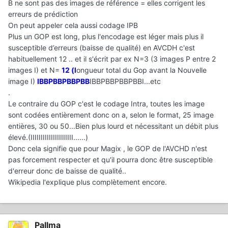
B ne sont pas des images de référence = elles corrigent les
erreurs de prédiction
On peut appeler cela aussi codage IPB
Plus un GOP est long, plus l'encodage est léger mais plus il
susceptible d’erreurs (baisse de qualité) en AVCDH c'est
habituellement 12 .. et il s'écrit par ex N=3 (3 images P entre 2
images I) et N=
12 (l
ongueur total du Gop avant la Nouvelle
image I)
IBBPBBPBBPBB
IBBPBBPBBPBBI...etc
.
Le contraire du GOP c'est le codage Intra, toutes les image
sont codées entièrement donc on a, selon le format, 25 image
entières, 30 ou 50...Bien plus lourd et nécessitant un débit plus
élevé.(IIIIIIIIIIIIIIIIIIIII......)
Donc cela signifie que pour Magix , le GOP de l'AVCHD n'est
pas forcement respecter et qu'il pourra donc être susceptible
d'erreur donc de baisse de qualité..
Wikipedia l'explique plus complètement encore.
Pallma