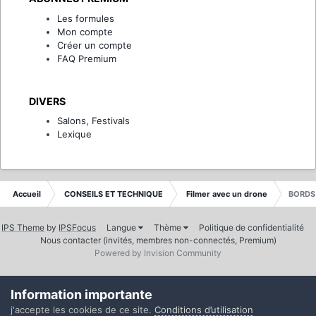
Les formules
Mon compte
Créer un compte
FAQ Premium
DIVERS
Salons, Festivals
Lexique
Accueil
CONSEILS ET TECHNIQUE
Filmer avec un drone
BORDS
IPS Theme
by
IPSFocus
Langue
Thème
Politique de confidentialité
Nous contacter (invités, membres non-connectés, Premium)
Powered by Invision Community
Information importante
j'accepte les cookies de ce site.
Conditions d’utilisation