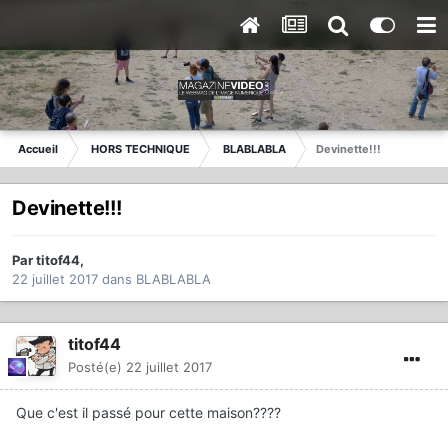
Accueil
HORS TECHNIQUE
BLABLABLA
Devinette!!!
Devinette!!!
Par
titof44
,
22 juillet 2017
dans
BLABLABLA
titof44
Posté(e)
22 juillet 2017
Que c'est il passé pour cette maison????