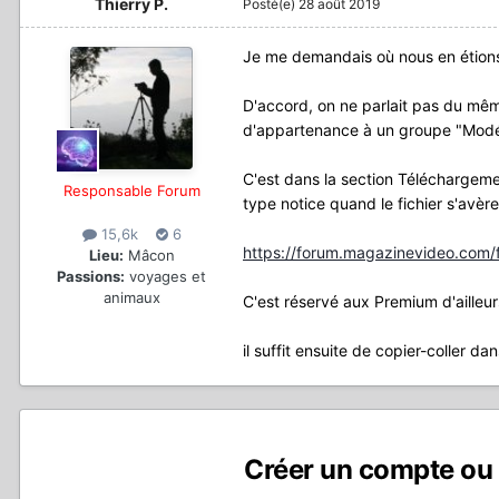
Thierry P.
Posté(e)
28 août 2019
Je me demandais où nous en étions
D'accord, on ne parlait pas du même
d'appartenance à un groupe "Modé
C'est dans la section Téléchargemen
Responsable Forum
type notice quand le fichier s'avèr
15,6k
6
https://forum.magazinevideo.com/fil
Lieu:
Mâcon
Passions:
voyages et
animaux
C'est réservé aux Premium d'ailleur
il suffit ensuite de copier-coller d
Créer un compte ou