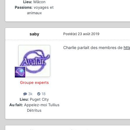
Lieu:
Mâcon
Passions:
voyages et
animaux
saby
Posté(e)
23 août 2019
Charlie parlait des membres de
htt
Groupe experts
3k
18
Lieu:
Puget City
Au fait:
Appelez-moi Tullius
Détritus