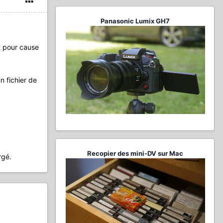
Panasonic Lumix GH7
t pour cause
n fichier de
Recopier des mini-DV sur Mac
rgé.