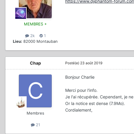
https://www.djiphantom-forum.co
MEMBRES +
2k
1
Lieu:
82000 Montauban
Chap
Posté(e)
23 août 2019
Bonjour Charlie
Merci pour l'info.
Je l'ai récupérée. Cependant, je ne
Or la notice est dense (7.9Mo).
Cordialement,
Membres
21