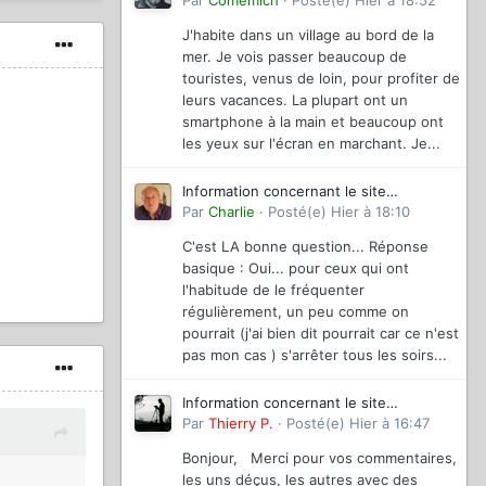
magazinevideo
Par
Comemich
·
Posté(e)
Hier à 18:52
J'habite dans un village au bord de la
mer. Je vois passer beaucoup de
touristes, venus de loin, pour profiter de
leurs vacances. La plupart ont un
smartphone à la main et beaucoup ont
les yeux sur l'écran en marchant. Je...
Information concernant le site
magazinevideo
Par
Charlie
·
Posté(e)
Hier à 18:10
C'est LA bonne question... Réponse
basique : Oui... pour ceux qui ont
l'habitude de le fréquenter
régulièrement, un peu comme on
pourrait (j'ai bien dit pourrait car ce n'est
pas mon cas ) s'arrêter tous les soirs...
Information concernant le site
magazinevideo
Par
Thierry P.
·
Posté(e)
Hier à 16:47
Bonjour, Merci pour vos commentaires,
les uns déçus, les autres avec des