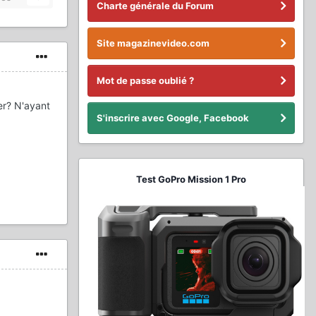
Charte générale du Forum
Site magazinevideo.com
Mot de passe oublié ?
er? N'ayant
S'inscrire avec Google, Facebook
Test GoPro Mission 1 Pro