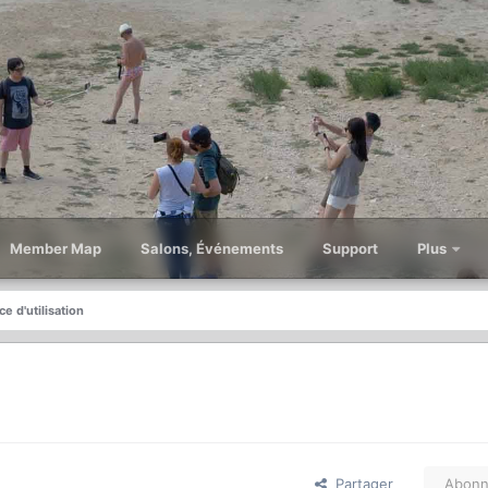
Member Map
Salons, Événements
Support
Plus
ce d'utilisation
Partager
Abonn