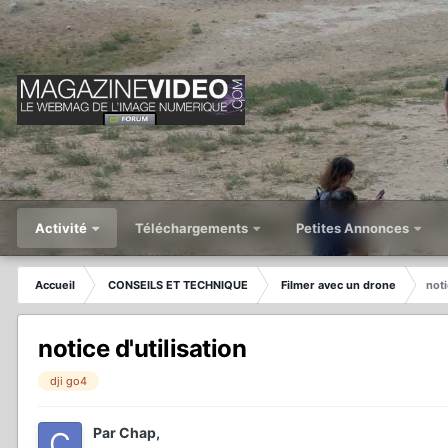
Activité
Téléchargements
Petites Annonces
Accueil
CONSEILS ET TECHNIQUE
Filmer avec un drone
noti
notice d'utilisation
dji go4
Par
Chap
,